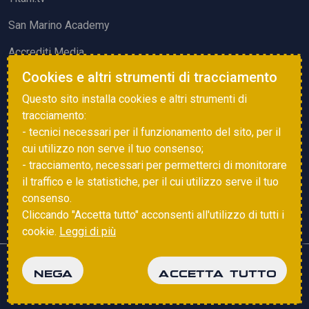
San Marino Academy
Accrediti Media
Cookies e altri strumenti di tracciamento
ATTIVITÀ ED EVENTI
Questo sito installa cookies e altri strumenti di
Squadre di Calcio
tracciamento:
- tecnici necessari per il funzionamento del sito, per il
Associazione Sammarinese Arbitri
cui utilizzo non serve il tuo consenso;
Vota gol e parata
- tracciamento, necessari per permetterci di monitorare
il traffico e le statistiche, per il cui utilizzo serve il tuo
Eventi
consenso.
Cliccando "Accetta tutto" acconsenti all'utilizzo di tutti i
cookie.
Leggi di più
Copyright © 2025 FSGC. Tutti i diritti riservati
NEGA
ACCETTA TUTTO
Privacy Policy
Cookie Policy
powered by
Studio99