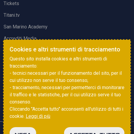
Tickets
Titani.tv
San Marino Academy
Accrediti Media
Cookies e altri strumenti di tracciamento
ATTIVITÀ ED EVENTI
Questo sito installa cookies e altri strumenti di
Squadre di Calcio
tracciamento:
- tecnici necessari per il funzionamento del sito, per il
Associazione Sammarinese Arbitri
cui utilizzo non serve il tuo consenso;
Vota gol e parata
- tracciamento, necessari per permetterci di monitorare
il traffico e le statistiche, per il cui utilizzo serve il tuo
Eventi
consenso.
Cliccando "Accetta tutto" acconsenti all'utilizzo di tutti i
cookie.
Leggi di più
Copyright © 2025 FSGC. Tutti i diritti riservati
NEGA
ACCETTA TUTTO