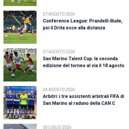
07 AGOSTO 2026
Conference League: Prandelli illude,
poi il Drita esce alla distanza
07 AGOSTO 2026
San Marino Talent Cup: la seconda
edizione del torneo al via il 18 agosto
04 AGOSTO 2026
Arbitri: i tre assistenti arbitrali FIFA di
San Marino al raduno della CAN C
30 LUGLIO 2026