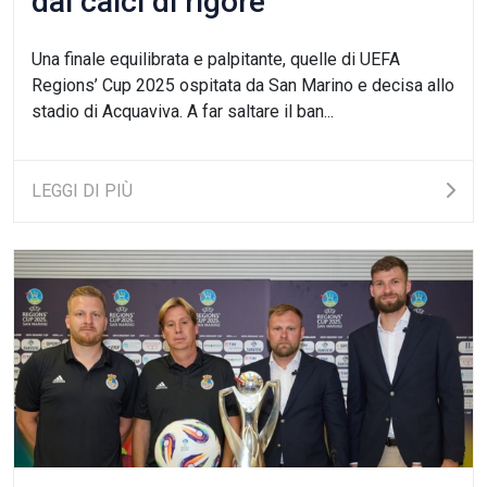
dai calci di rigore
Una finale equilibrata e palpitante, quelle di UEFA
Regions’ Cup 2025 ospitata da San Marino e decisa allo
stadio di Acquaviva. A far saltare il ban...
LEGGI DI PIÙ