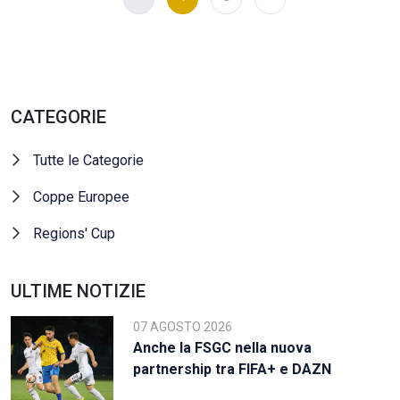
CATEGORIE
Tutte le Categorie
Coppe Europee
Regions' Cup
ULTIME NOTIZIE
07 AGOSTO 2026
Anche la FSGC nella nuova
partnership tra FIFA+ e DAZN