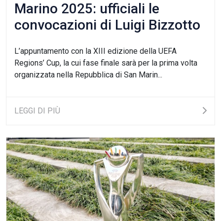
Marino 2025: ufficiali le
convocazioni di Luigi Bizzotto
L’appuntamento con la XIII edizione della UEFA
Regions’ Cup, la cui fase finale sarà per la prima volta
organizzata nella Repubblica di San Marin...
LEGGI DI PIÙ