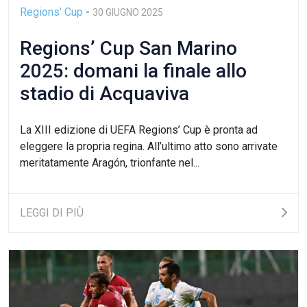
Regions' Cup
-
30 GIUGNO 2025
Regions’ Cup San Marino
2025: domani la finale allo
stadio di Acquaviva
La XIII edizione di UEFA Regions’ Cup è pronta ad
eleggere la propria regina. All’ultimo atto sono arrivate
meritatamente Aragón, trionfante nel...
LEGGI DI PIÙ