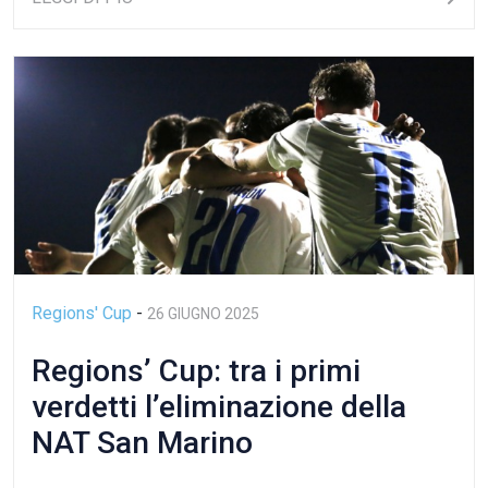
Regions' Cup
-
26 GIUGNO 2025
Regions’ Cup: tra i primi
verdetti l’eliminazione della
NAT San Marino