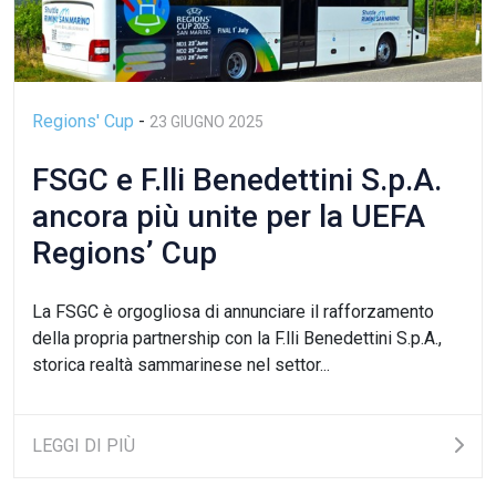
Regions' Cup
-
23 GIUGNO 2025
FSGC e F.lli Benedettini S.p.A.
ancora più unite per la UEFA
Regions’ Cup
La FSGC è orgogliosa di annunciare il rafforzamento
della propria partnership con la F.lli Benedettini S.p.A.,
storica realtà sammarinese nel settor...
LEGGI DI PIÙ