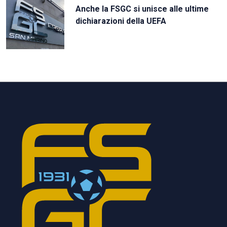
Anche la FSGC si unisce alle ultime
dichiarazioni della UEFA