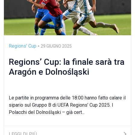
Regions' Cup
-
29 GIUGNO 2025
Regions’ Cup: la finale sarà tra
Aragón e Dolnośląski
Le partite in programma delle 18:00 hanno fatto calare il
sipario sul Gruppo B di UEFA Regions’ Cup 2025. I
Polacchi del Dolnośląski – già cert...
LEGGI DI PIÙ