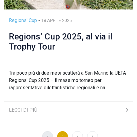
Regions' Cup
-
18 APRILE 2025
Regions’ Cup 2025, al via il
Trophy Tour
Tra poco più di due mesi scatterà a San Marino la UEFA
Regions’ Cup 2025 – il massimo torneo per
rappresentative dilettantistiche regionali e na...
LEGGI DI PIÙ
<
1
2
>