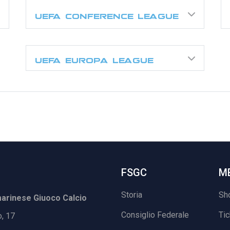
UEFA CONFERENCE LEAGUE
UEFA EUROPA LEAGUE
FSGC
M
Storia
Sh
rinese Giuoco Calcio
Consiglio Federale
Ti
o, 17