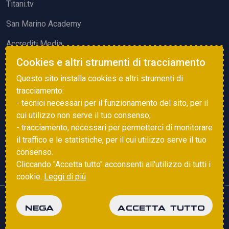
Titani.tv
San Marino Academy
Accrediti Media
Cookies e altri strumenti di tracciamento
ATTIVITÀ ED EVENTI
Questo sito installa cookies e altri strumenti di
Squadre di Calcio
tracciamento:
- tecnici necessari per il funzionamento del sito, per il
Associazione Sammarinese Arbitri
cui utilizzo non serve il tuo consenso;
Vota gol e parata
- tracciamento, necessari per permetterci di monitorare
il traffico e le statistiche, per il cui utilizzo serve il tuo
Eventi
consenso.
Cliccando "Accetta tutto" acconsenti all'utilizzo di tutti i
cookie.
Leggi di più
Copyright © 2025 FSGC. Tutti i diritti riservati
NEGA
ACCETTA TUTTO
Privacy Policy
Cookie Policy
powered by
Studio99