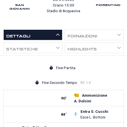
SAN
FIORENTINO
Orario 15:00
GIOVANNI
Stadio di Acquaviva
DETTAGLI
FORMAZIONI
STATISTICHE
HIGHLIGHTS
Fine Partita
Fine Secondo Tempo
90' + 6'
Ammonizione
90'
A. Dolcini
Entra
S. Cucchi
84'
Esce
L. Bottoni