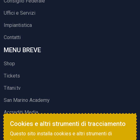
Consiglio Federale
Uffici e Servizi
Impiantistica
Contatti
MENU BREVE
Shop
Tickets
Titani.tv
San Marino Academy
Accrediti Media
Cookies e altri strumenti di tracciamento
ATTIVITÀ ED EVENTI
Questo sito installa cookies e altri strumenti di
Squadre di Calcio