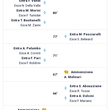
Entra
F. Vandi
Esce
N. Della Valle
Entra
M. Morini
83'
Esce
F. Tumidei
Entra
T. Bastianelli
Esce
M. Zanni
Entra
M. Pesciarelli
77'
Esce
S. Belward
Entra
A. Palumbo
Esce
A. Corinti
71'
Entra
F. Pari
Esce
F. Boldrini
Ammonizione
67'
A. Molinari
Entra
S. Abouzziane
Esce
R. Tosse
64'
Entra
A. Dolcini
Esce
F. Mariano
Ammonizione