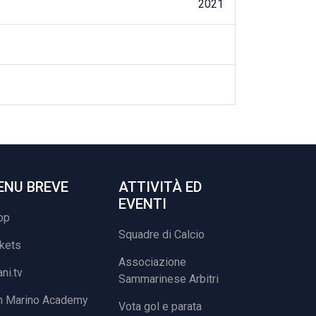
2021
ENU BREVE
ATTIVITÀ ED
EVENTI
op
Squadre di Calcio
ckets
Associazione
ani.tv
Sammarinese Arbitri
n Marino Academy
Vota gol e parata