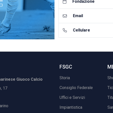
Fondazione
Email
Cellulare
FSGC
M
Storia
Sh
rinese Giuoco Calcio
Consiglio Federale
Ti
o, 17
Uffici e Servizi
Tit
arino
Impiantistica
Sa