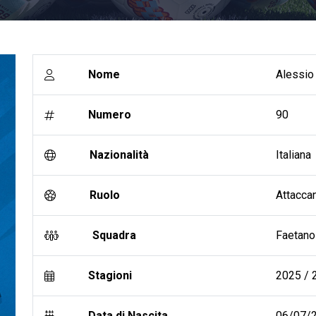
Nome
Alessi
Numero
90
Nazionalità
Italiana
Ruolo
Attacca
Squadra
Faetano
Stagioni
2025 / 2
Data di Nascita
06/07/