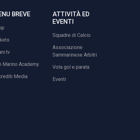
ENU BREVE
ATTIVITÀ ED
EVENTI
op
Squadre di Calcio
ckets
Associazione
ani.tv
Sammarinese Arbitri
n Marino Academy
Vota gol e parata
rediti Media
Eventi