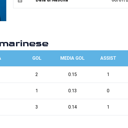
marinese
A
GOL
MEDIA GOL
ASSIST
2
0.15
1
1
0.13
0
3
0.14
1