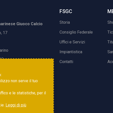
FSGC
M
Storia
Sh
rinese Giuoco Calcio
Consiglio Federale
Ti
o, 17
Uffici e Servizi
Tit
arino
Impiantistica
Sa
15
Contatti
Acc
o:
tilizzo non serve il tuo
ico e le statistiche, per il
kie.
Leggi di più