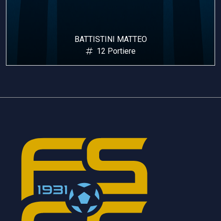
INI MATTEO
COLONNA 
Portiere
21 Por