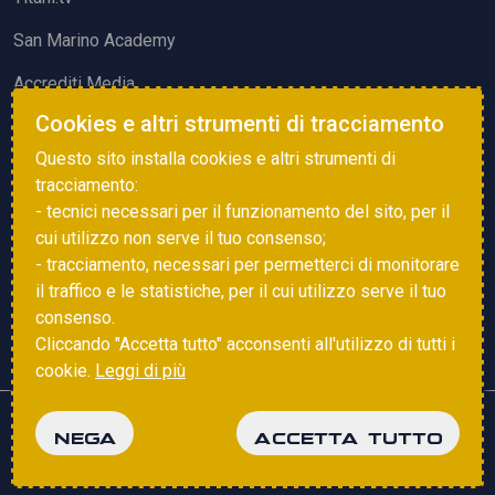
San Marino Academy
Accrediti Media
Cookies e altri strumenti di tracciamento
ATTIVITÀ ED EVENTI
Questo sito installa cookies e altri strumenti di
Squadre di Calcio
tracciamento:
- tecnici necessari per il funzionamento del sito, per il
Associazione Sammarinese Arbitri
cui utilizzo non serve il tuo consenso;
Vota gol e parata
- tracciamento, necessari per permetterci di monitorare
il traffico e le statistiche, per il cui utilizzo serve il tuo
Eventi
consenso.
Cliccando "Accetta tutto" acconsenti all'utilizzo di tutti i
cookie.
Leggi di più
Copyright © 2025 FSGC. Tutti i diritti riservati
NEGA
ACCETTA TUTTO
Privacy Policy
Cookie Policy
powered by
Studio99