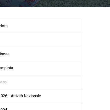
lotti
inese
ampista
ossa
026 - Attività Nazionale
2004