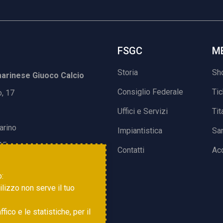
FSGC
M
Storia
Sh
rinese Giuoco Calcio
Consiglio Federale
Ti
o, 17
Uffici e Servizi
Tit
arino
Impiantistica
Sa
15
Contatti
Acc
o:
tilizzo non serve il tuo
ico e le statistiche, per il