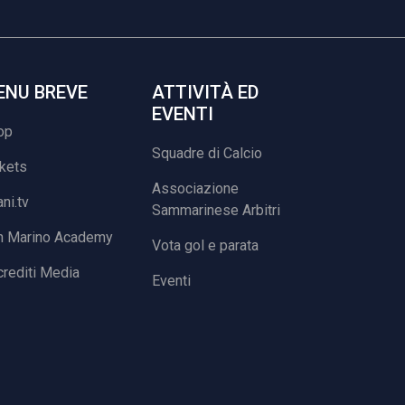
ENU BREVE
ATTIVITÀ ED
EVENTI
op
Squadre di Calcio
ckets
Associazione
ani.tv
Sammarinese Arbitri
n Marino Academy
Vota gol e parata
rediti Media
Eventi