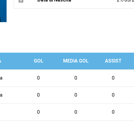
A
GOL
MEDIA GOL
ASSIST
a
0
0
0
a
0
0
0
0
0
0