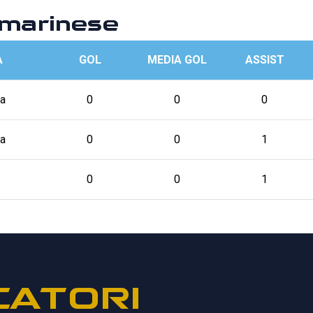
marinese
A
GOL
MEDIA GOL
ASSIST
a
0
0
0
a
0
0
1
0
0
1
CATORI