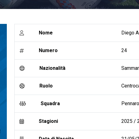
Nome
Diego Ar
Numero
24
Nazionalità
Sammar
Ruolo
Centroc
Squadra
Pennar
Stagioni
2025 / 2
Data di Nascita
21/05/