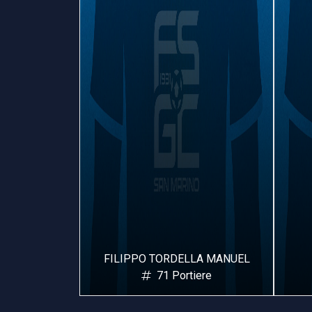
MANUEL
FILIPPO TORDELLA MANUEL
iere
71 Portiere