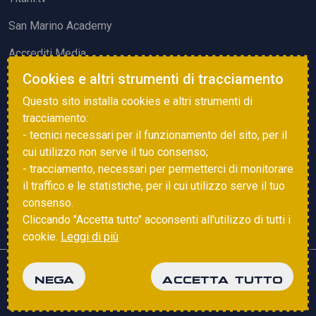
San Marino Academy
Accrediti Media
Cookies e altri strumenti di tracciamento
ATTIVITÀ ED EVENTI
Questo sito installa cookies e altri strumenti di
Squadre di Calcio
tracciamento:
- tecnici necessari per il funzionamento del sito, per il
Associazione Sammarinese Arbitri
cui utilizzo non serve il tuo consenso;
Vota gol e parata
- tracciamento, necessari per permetterci di monitorare
il traffico e le statistiche, per il cui utilizzo serve il tuo
Eventi
consenso.
Cliccando "Accetta tutto" acconsenti all'utilizzo di tutti i
cookie.
Leggi di più
Copyright © 2025 FSGC. Tutti i diritti riservati
NEGA
ACCETTA TUTTO
Privacy Policy
Cookie Policy
powered by
Studio99