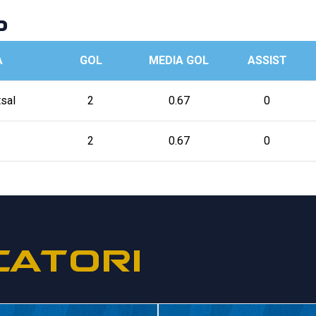
p
A
GOL
MEDIA GOL
ASSIST
tsal
2
0.67
0
2
0.67
0
CATORI