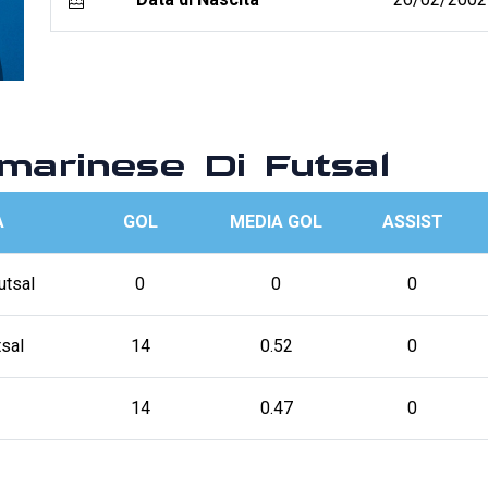
arinese Di Futsal
A
GOL
MEDIA GOL
ASSIST
utsal
0
0
0
tsal
14
0.52
0
14
0.47
0