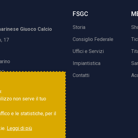
FSGC
M
Storia
Sh
rinese Giuoco Calcio
Consiglio Federale
Ti
o, 17
Uffici e Servizi
Tit
arino
Impiantistica
Sa
15
Contatti
Acc
o:
tilizzo non serve il tuo
ico e le statistiche, per il
kie.
Leggi di più