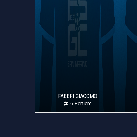
DERICO
FABBRI GIACOMO
ere
6 Portiere