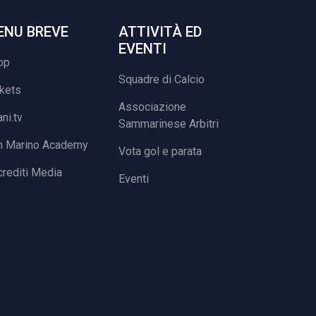
ENU BREVE
ATTIVITÀ ED
EVENTI
op
Squadre di Calcio
ckets
Associazione
ani.tv
Sammarinese Arbitri
n Marino Academy
Vota gol e parata
rediti Media
Eventi