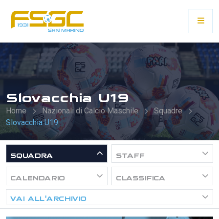
Slovacchia U19
Home
Nazionali di Calcio Maschile
Squadre
Slovacchia U19
SQUADRA
STAFF
CALENDARIO
CLASSIFICA
VAI ALL'ARCHIVIO