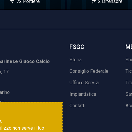
72 Portiere
2 Difensore
FSGC
M
Storia
Sh
rinese Giuoco Calcio
Consiglio Federale
Ti
o, 17
Uffici e Servizi
Tit
arino
Impiantistica
Sa
15
Contatti
Acc
o:
tilizzo non serve il tuo