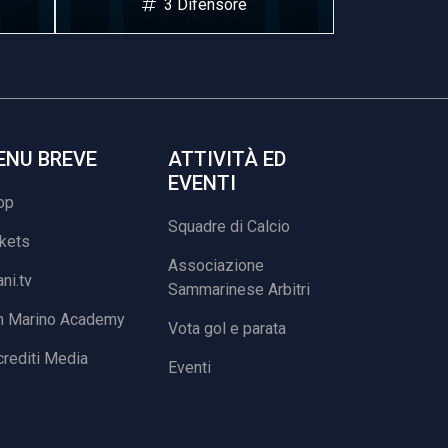
3 Difensore
2
ENU BREVE
ATTIVITÀ ED
EVENTI
op
Squadre di Calcio
ckets
Associazione
ani.tv
Sammarinese Arbitri
n Marino Academy
Vota gol e parata
rediti Media
Eventi