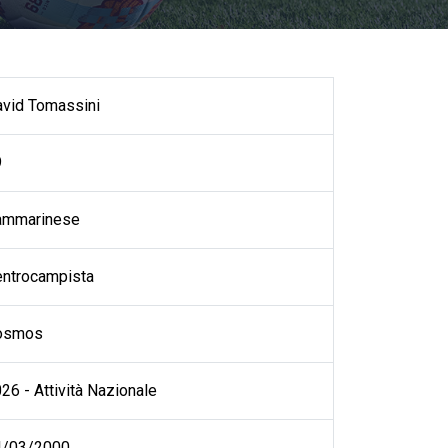
vid Tomassini
9
ammarinese
ntrocampista
osmos
26 - Attività Nazionale
4/03/2000