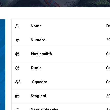
Nome
Da
Numero
2
Nazionalità
S
Ruolo
Ce
Squadra
C
Stagioni
20
Data di Nascita
1