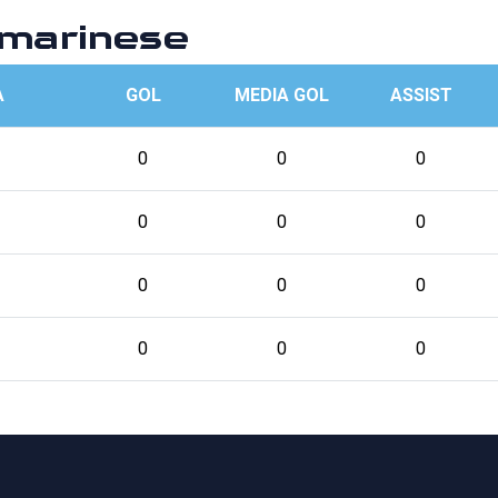
marinese
A
GOL
MEDIA GOL
ASSIST
0
0
0
0
0
0
0
0
0
0
0
0