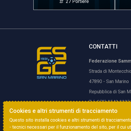
iere
27 Portiere
CONTATTI
Federazione Samma
Strada di Montecchi
47890 - San Marino
Repubblica di San M
T. (+378) 0549 9905
Cookies e altri strumenti di tracciamento
E.
info@fsgc.sm
Questo sito installa cookies e altri strumenti di tracciament
- tecnici necessari per il funzionamento del sito, per il cui u