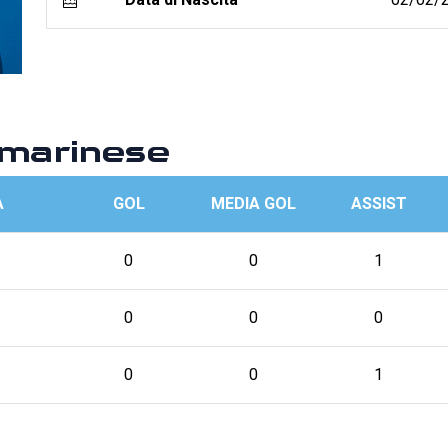
marinese
A
GOL
MEDIA GOL
ASSIST
0
0
1
0
0
0
0
0
1