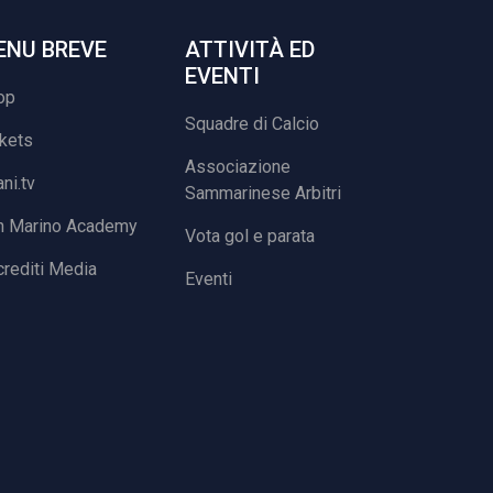
ENU BREVE
ATTIVITÀ ED
EVENTI
op
Squadre di Calcio
ckets
Associazione
ani.tv
Sammarinese Arbitri
n Marino Academy
Vota gol e parata
rediti Media
Eventi