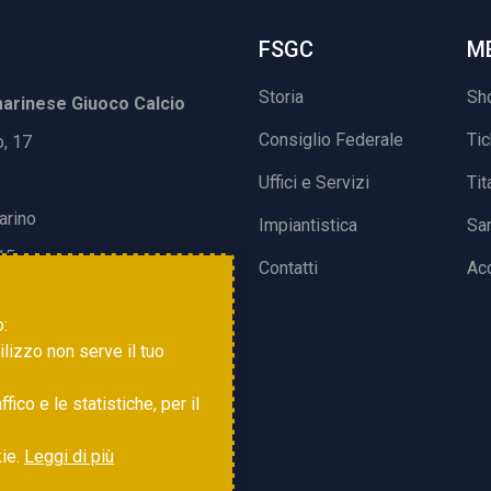
FSGC
M
Storia
Sh
rinese Giuoco Calcio
Consiglio Federale
Ti
o, 17
Uffici e Servizi
Tit
arino
Impiantistica
Sa
15
Contatti
Acc
o:
tilizzo non serve il tuo
ico e le statistiche, per il
kie.
Leggi di più