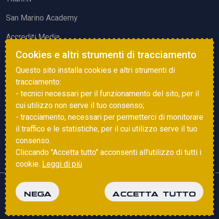
San Marino Academy
Accrediti Media
Cookies e altri strumenti di tracciamento
ATTIVITÀ ED EVENTI
Questo sito installa cookies e altri strumenti di
Squadre di Calcio
tracciamento:
- tecnici necessari per il funzionamento del sito, per il
Associazione Sammarinese Arbitri
cui utilizzo non serve il tuo consenso;
Vota gol e parata
- tracciamento, necessari per permetterci di monitorare
il traffico e le statistiche, per il cui utilizzo serve il tuo
Eventi
consenso.
Cliccando "Accetta tutto" acconsenti all'utilizzo di tutti i
cookie.
Leggi di più
Copyright © 2025 FSGC. Tutti i diritti riservati
NEGA
ACCETTA TUTTO
Privacy Policy
Cookie Policy
powered by
Studio99