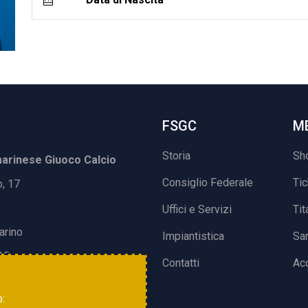
FSGC
M
Storia
Sh
rinese Giuoco Calcio
Consiglio Federale
Ti
o, 17
Uffici e Servizi
Tit
arino
Impiantistica
Sa
15
Contatti
Acc
o: