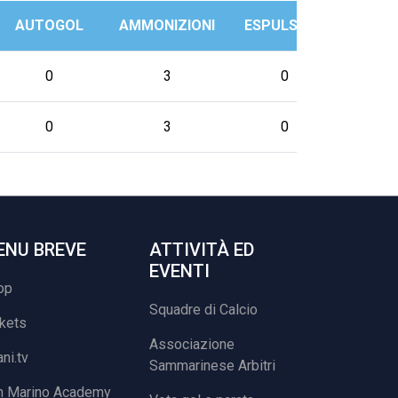
AUTOGOL
AMMONIZIONI
ESPULSIONI
PRES
0
3
0
1
0
3
0
1
ENU BREVE
ATTIVITÀ ED
EVENTI
op
Squadre di Calcio
ckets
Associazione
ani.tv
Sammarinese Arbitri
n Marino Academy