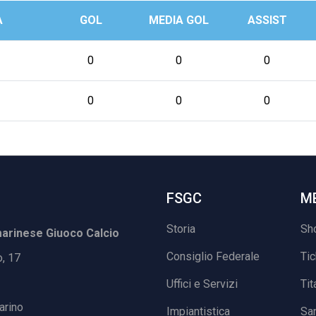
A
GOL
MEDIA GOL
ASSIST
0
0
0
0
0
0
FSGC
M
Storia
Sh
rinese Giuoco Calcio
Consiglio Federale
Ti
o, 17
Uffici e Servizi
Tit
arino
Impiantistica
Sa