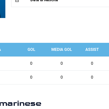
A
GOL
MEDIA GOL
ASSIST
0
0
0
0
0
0
marinese