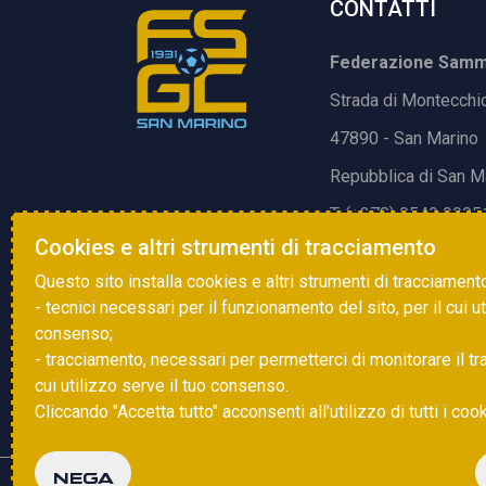
CONTATTI
Federazione Samma
Strada di Montecchi
47890 - San Marino
Repubblica di San M
T. (+378) 0549 9905
Cookies e altri strumenti di tracciamento
E.
info@fsgc.sm
Questo sito installa cookies e altri strumenti di tracciament
- tecnici necessari per il funzionamento del sito, per il cui u
consenso;
- tracciamento, necessari per permetterci di monitorare il traff
cui utilizzo serve il tuo consenso.
Cliccando "Accetta tutto" acconsenti all'utilizzo di tutti i coo
NEGA
Copyright © 2025 FSGC. Tutti i diritti riservati