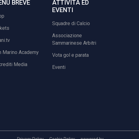
ENU BREVE
ATTIVITÀ ED
EVENTI
op
Squadre di Calcio
ckets
Associazione
ani.tv
Sammarinese Arbitri
n Marino Academy
Vota gol e parata
rediti Media
Eventi
Privacy Policy
Cookie Policy
powered by