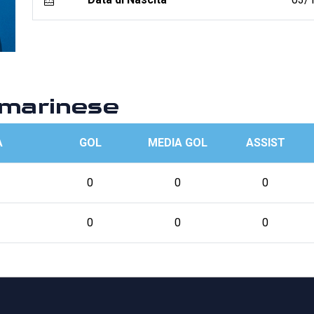
marinese
A
GOL
MEDIA GOL
ASSIST
0
0
0
0
0
0