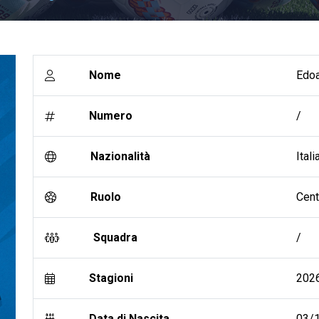
Nome
Edoa
Numero
/
Nazionalità
Itali
Ruolo
Cent
Squadra
/
Stagioni
202
Data di Nascita
03/