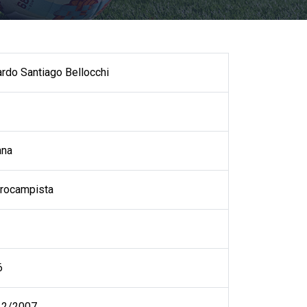
rdo Santiago Bellocchi
ana
rocampista
6
12/2007