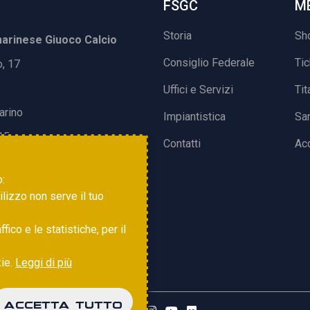
FSGC
M
Storia
Sh
rinese Giuoco Calcio
Consiglio Federale
Ti
o, 17
Uffici e Servizi
Tit
arino
Impiantistica
Sa
15
Contatti
Acc
o:
tilizzo non serve il tuo
ico e le statistiche, per il
kie.
Leggi di più
ACCETTA TUTTO