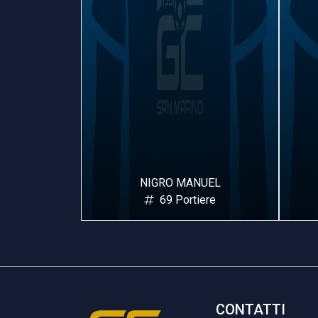
MANUEL
MANZAROLI MATTIA
rtiere
91 Portiere
CONTATTI