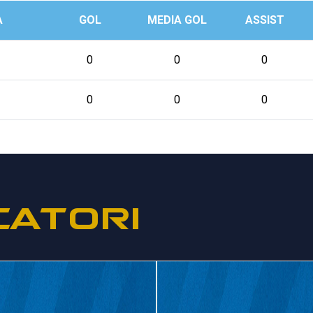
A
GOL
MEDIA GOL
ASSIST
0
0
0
0
0
0
CATORI