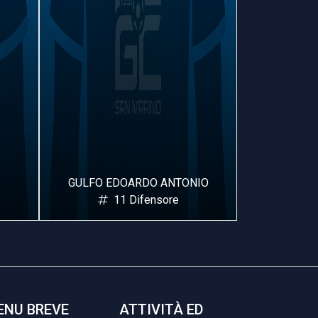
ONIO
HAMIDOU BOUREIMA HAMZA
F
19 Difensore
ENU BREVE
ATTIVITÀ ED