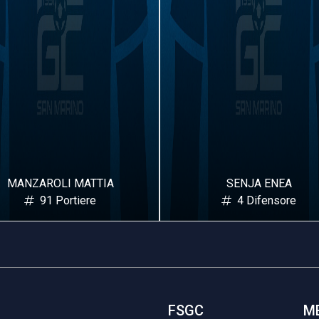
SENJA ENEA
GULFO EDOARDO ANT
4 Difensore
11 Difensore
FSGC
M