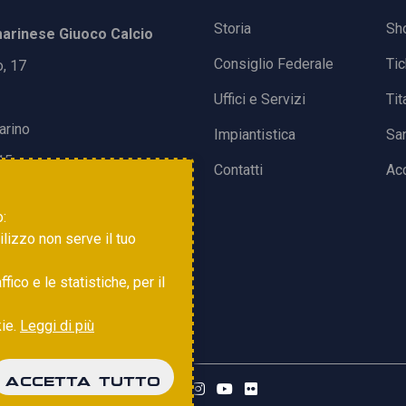
Storia
Sh
rinese Giuoco Calcio
Consiglio Federale
Ti
o, 17
Uffici e Servizi
Tit
arino
Impiantistica
Sa
15
Contatti
Acc
o:
tilizzo non serve il tuo
ico e le statistiche, per il
kie.
Leggi di più
ACCETTA TUTTO