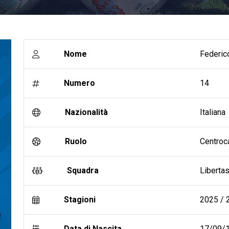
Nome
Federic
Numero
14
Nazionalità
Italiana
Ruolo
Centroc
Squadra
Liberta
Stagioni
2025 / 2
Data di Nascita
17/09/