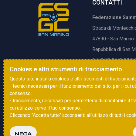
CONTATTI
Federazione Samma
Strada di Montecchi
47890 - San Marino
Repubblica di San M
T. (+378) 0549 9905
Cookies e altri strumenti di tracciamento
E.
info@fsgc.sm
Questo sito installa cookies e altri strumenti di tracciament
- tecnici necessari per il funzionamento del sito, per il cui u
consenso;
- tracciamento, necessari per permetterci di monitorare il traff
cui utilizzo serve il tuo consenso.
Cliccando "Accetta tutto" acconsenti all'utilizzo di tutti i coo
NEGA
Copyright © 2025 FSGC. Tutti i diritti riservati