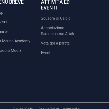
ENU BREVE
ATTIVITÀ ED
EVENTI
op
Squadre di Calcio
ckets
Associazione
ani.tv
Sammarinese Arbitri
n Marino Academy
Vota gol e parata
rediti Media
Eventi
Privacy Policy
Cookie Policy
powered by