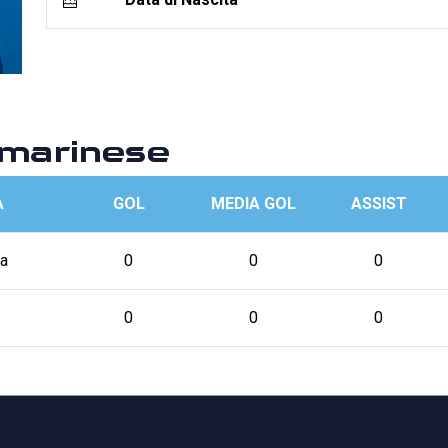
marinese
A
GOL
MEDIA GOL
ASSIST
a
0
0
0
0
0
0