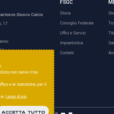
FSGC
M
Storia
Sh
rinese Giuoco Calcio
Consiglio Federale
Ti
o, 17
Uffici e Servizi
Tit
arino
Impiantistica
Sa
15
Contatti
Acc
o:
tilizzo non serve il tuo
ico e le statistiche, per il
kie.
Leggi di più
ACCETTA TUTTO