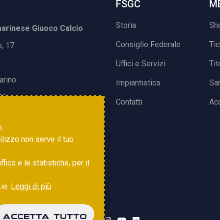
FSGC
M
Storia
Sh
rinese Giuoco Calcio
Consiglio Federale
Ti
o, 17
Uffici e Servizi
Tit
arino
Impiantistica
Sa
15
Contatti
Acc
o:
tilizzo non serve il tuo
ico e le statistiche, per il
kie.
Leggi di più
ACCETTA TUTTO