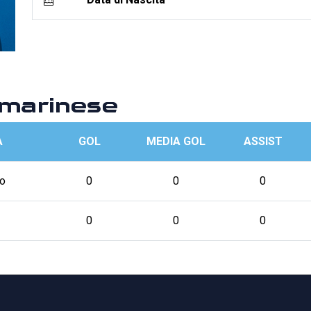
marinese
A
GOL
MEDIA GOL
ASSIST
o
0
0
0
0
0
0