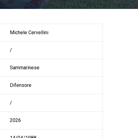
Michele Cervellini
/
Sammarinese
Difensore
/
2026
14/04/1988