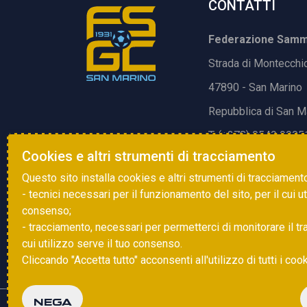
CONTATTI
Federazione Samma
Strada di Montecchi
47890 - San Marino
Repubblica di San M
T. (+378) 0549 9905
Cookies e altri strumenti di tracciamento
E.
info@fsgc.sm
Questo sito installa cookies e altri strumenti di tracciament
- tecnici necessari per il funzionamento del sito, per il cui u
consenso;
- tracciamento, necessari per permetterci di monitorare il traff
cui utilizzo serve il tuo consenso.
Cliccando "Accetta tutto" acconsenti all'utilizzo di tutti i coo
NEGA
Copyright © 2025 FSGC. Tutti i diritti riservati