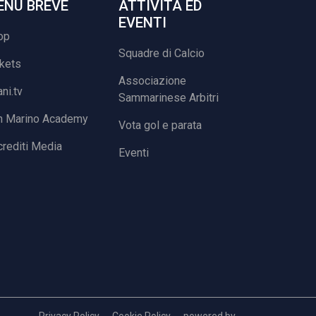
ENU BREVE
ATTIVITÀ ED
EVENTI
op
Squadre di Calcio
ckets
Associazione
ani.tv
Sammarinese Arbitri
n Marino Academy
Vota gol e parata
rediti Media
Eventi
Privacy Policy
Cookie Policy
powered by