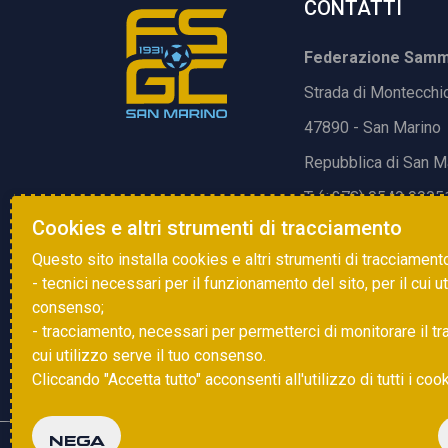
CONTATTI
Federazione Samma
Strada di Montecchi
47890 - San Marino
Repubblica di San M
T. (+378) 0549 9905
Cookies e altri strumenti di tracciamento
E.
info@fsgc.sm
Questo sito installa cookies e altri strumenti di tracciament
- tecnici necessari per il funzionamento del sito, per il cui u
consenso;
- tracciamento, necessari per permetterci di monitorare il traff
cui utilizzo serve il tuo consenso.
Cliccando "Accetta tutto" acconsenti all'utilizzo di tutti i coo
NEGA
Copyright © 2025 FSGC. Tutti i diritti riservati