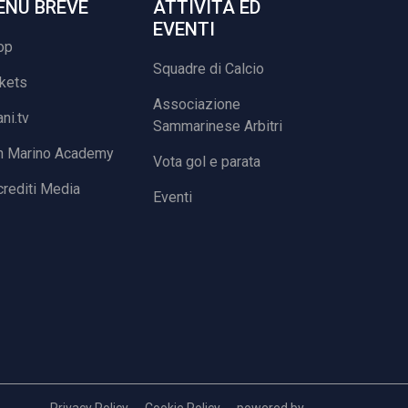
ENU BREVE
ATTIVITÀ ED
EVENTI
op
Squadre di Calcio
ckets
Associazione
ani.tv
Sammarinese Arbitri
n Marino Academy
Vota gol e parata
rediti Media
Eventi
Privacy Policy
Cookie Policy
powered by