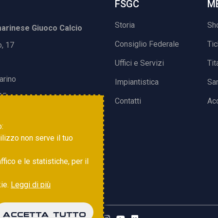
FSGC
M
Storia
Sh
rinese Giuoco Calcio
Consiglio Federale
Ti
o, 17
Uffici e Servizi
Tit
arino
Impiantistica
Sa
15
Contatti
Acc
o:
tilizzo non serve il tuo
ico e le statistiche, per il
kie.
Leggi di più
ACCETTA TUTTO