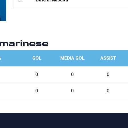
marinese
A
GOL
MEDIA GOL
ASSIST
0
0
0
0
0
0