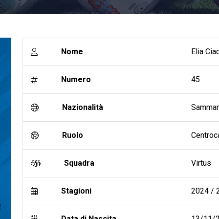
Nome
Elia Cia
Numero
45
Nazionalità
Sammar
Ruolo
Centroc
Squadra
Virtus
Stagioni
2024 / 2
Data di Nascita
13/11/