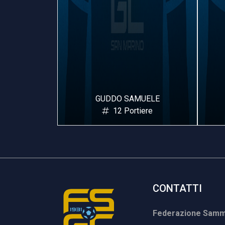
UELE
PASSANITI ALEX
iere
39 Portiere
CONTATTI
Federazione Samma