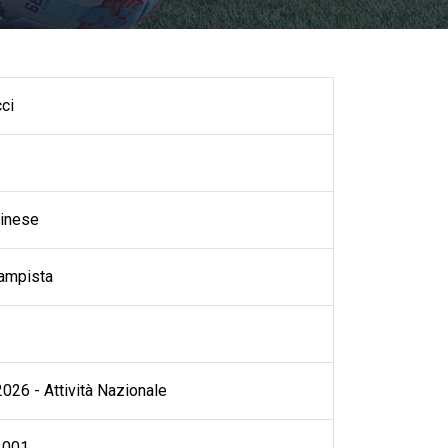
cci
inese
ampista
026 - Attività Nazionale
2001