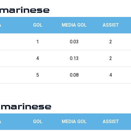
marinese
A
GOL
MEDIA GOL
ASSIST
1
0.03
2
4
0.13
2
5
0.08
4
marinese
A
GOL
MEDIA GOL
ASSIST