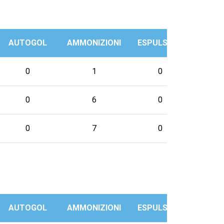
AUTOGOL
AMMONIZIONI
ESPULSIONI
PRES
0
1
0
2
0
6
0
3
0
7
0
6
AUTOGOL
AMMONIZIONI
ESPULSIONI
PRES