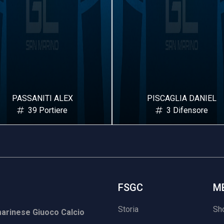
PISCAGLIA DANIEL
RINALDI MICHELE
3 Difensore
5 Difensore
FSGC
M
Storia
Sh
rinese Giuoco Calcio