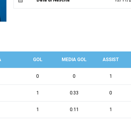
A
GOL
MEDIA GOL
ASSIST
0
0
1
1
0.33
0
1
0.11
1