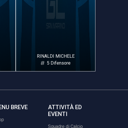
SABATO ROBERTO
BATTI
6 Difensore
ENU BREVE
ATTIVITÀ ED
EVENTI
op
Squadre di Calcio