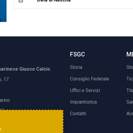
FSGC
M
Storia
Sh
rinese Giuoco Calcio
Consiglio Federale
Ti
o, 17
Uffici e Servizi
Tit
arino
Impiantistica
Sa
15
Contatti
Acc
o: