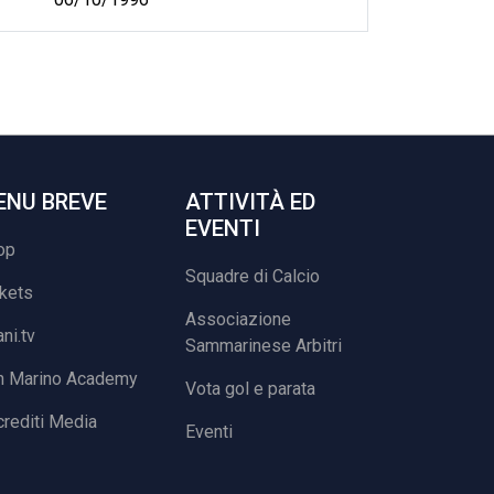
ENU BREVE
ATTIVITÀ ED
EVENTI
op
Squadre di Calcio
ckets
Associazione
ani.tv
Sammarinese Arbitri
n Marino Academy
Vota gol e parata
rediti Media
Eventi