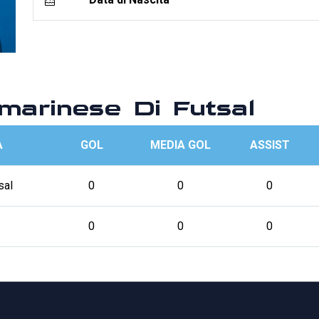
arinese Di Futsal
A
GOL
MEDIA GOL
ASSIST
sal
0
0
0
0
0
0