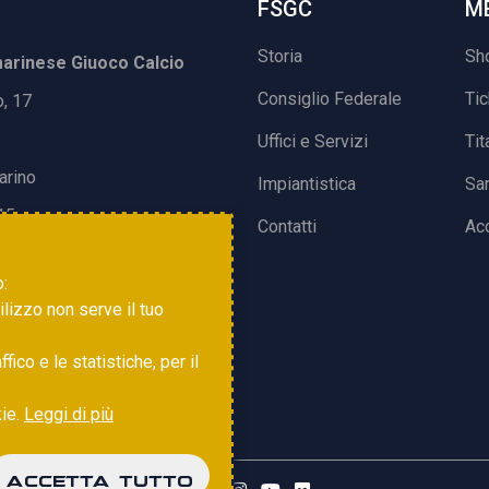
FSGC
M
Storia
Sh
rinese Giuoco Calcio
Consiglio Federale
Ti
o, 17
Uffici e Servizi
Tit
arino
Impiantistica
Sa
15
Contatti
Acc
o:
tilizzo non serve il tuo
ico e le statistiche, per il
kie.
Leggi di più
ACCETTA TUTTO