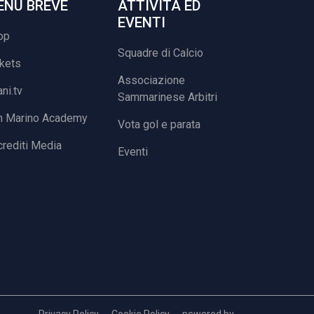
ENU BREVE
ATTIVITÀ ED
EVENTI
op
Squadre di Calcio
ckets
Associazione
ani.tv
Sammarinese Arbitri
n Marino Academy
Vota gol e parata
rediti Media
Eventi
Privacy Policy
Cookie Policy
powered by