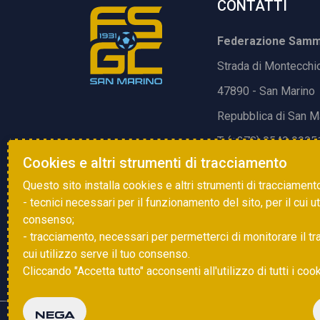
CONTATTI
Federazione Samma
Strada di Montecchi
47890 - San Marino
Repubblica di San M
T. (+378) 0549 9905
Cookies e altri strumenti di tracciamento
E.
info@fsgc.sm
Questo sito installa cookies e altri strumenti di tracciament
- tecnici necessari per il funzionamento del sito, per il cui u
consenso;
- tracciamento, necessari per permetterci di monitorare il traff
cui utilizzo serve il tuo consenso.
Cliccando "Accetta tutto" acconsenti all'utilizzo di tutti i coo
NEGA
Copyright © 2025 FSGC. Tutti i diritti riservati