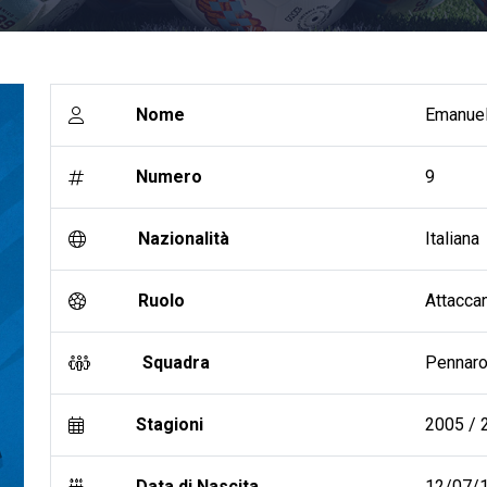
Nome
Emanuel
Numero
9
Nazionalità
Italiana
Ruolo
Attacca
Squadra
Pennar
Stagioni
2005 / 2
Data di Nascita
12/07/