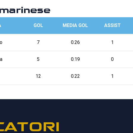
marinese
A
GOL
MEDIA GOL
ASSIST
o
7
0.26
1
a
5
0.19
0
12
0.22
1
CATORI