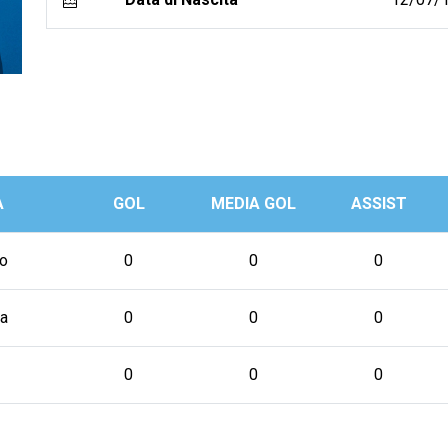
A
GOL
MEDIA GOL
ASSIST
o
0
0
0
a
0
0
0
0
0
0