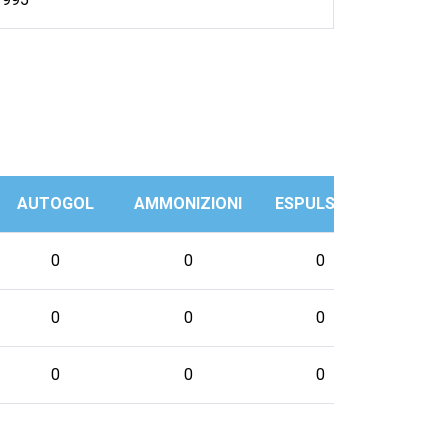
AUTOGOL
AMMONIZIONI
ESPULSIONI
PRES
0
0
0
0
0
0
0
0
0