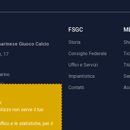
FSGC
M
Storia
Sh
rinese Giuoco Calcio
Consiglio Federale
Ti
o, 17
Uffici e Servizi
Tit
arino
Impiantistica
Sa
15
Contatti
Acc
o:
tilizzo non serve il tuo
ico e le statistiche, per il