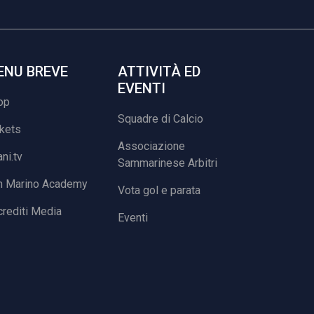
ENU BREVE
ATTIVITÀ ED
EVENTI
op
Squadre di Calcio
ckets
Associazione
ani.tv
Sammarinese Arbitri
n Marino Academy
Vota gol e parata
rediti Media
Eventi