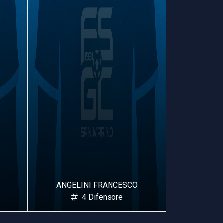
ANCESCO
VARRELLA GABRIELE
nsore
5 Difensore