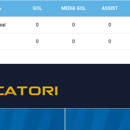
A
GOL
MEDIA GOL
ASSIST
sal
0
0
0
0
0
0
CATORI