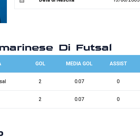
arinese Di Futsal
A
GOL
MEDIA GOL
ASSIST
sal
2
0.07
0
2
0.07
0
p