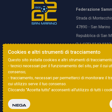
Federazione Samma
Strada di Montecchi
47890 - San Marino
Repubblica di San M
T. (+378) 0549 9905
Cookies e altri strumenti di tracciamento
E.
info@fsgc.sm
Questo sito installa cookies e altri strumenti di tracciament
- tecnici necessari per il funzionamento del sito, per il cui u
consenso;
- tracciamento, necessari per permetterci di monitorare il traff
cui utilizzo serve il tuo consenso.
Cliccando "Accetta tutto" acconsenti all'utilizzo di tutti i coo
NEGA
Copyright © 2025 FSGC. Tutti i diritti riservati