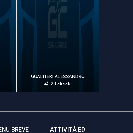
DRO
GIGLIETTI EMANUELE
COLO
3 Laterale
ENU BREVE
ATTIVITÀ ED