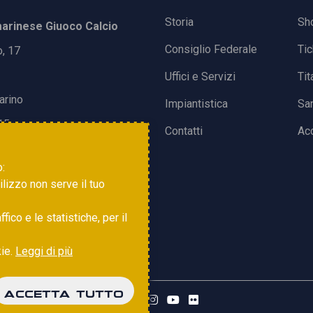
Storia
Sh
rinese Giuoco Calcio
Consiglio Federale
Ti
o, 17
Uffici e Servizi
Tit
arino
Impiantistica
Sa
15
Contatti
Acc
o:
tilizzo non serve il tuo
ico e le statistiche, per il
kie.
Leggi di più
ACCETTA TUTTO