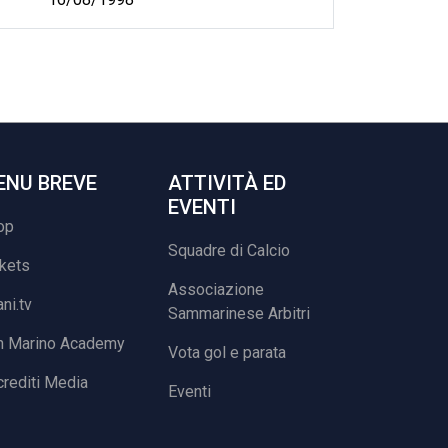
ENU BREVE
ATTIVITÀ ED
EVENTI
op
Squadre di Calcio
ckets
Associazione
ani.tv
Sammarinese Arbitri
n Marino Academy
Vota gol e parata
rediti Media
Eventi