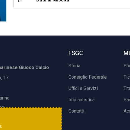
FSGC
M
Storia
Sh
rinese Giuoco Calcio
Consiglio Federale
Ti
o, 17
Uffici e Servizi
Tit
arino
Impiantistica
Sa
15
Contatti
Acc
o: