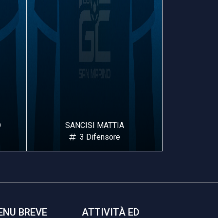
O
SANCISI MATTIA
RE
3 Difensore
ENU BREVE
ATTIVITÀ ED