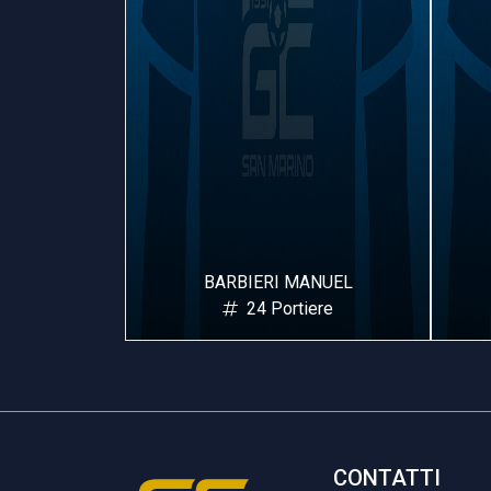
HELE
BARBIERI MANUEL
iere
24 Portiere
CONTATTI