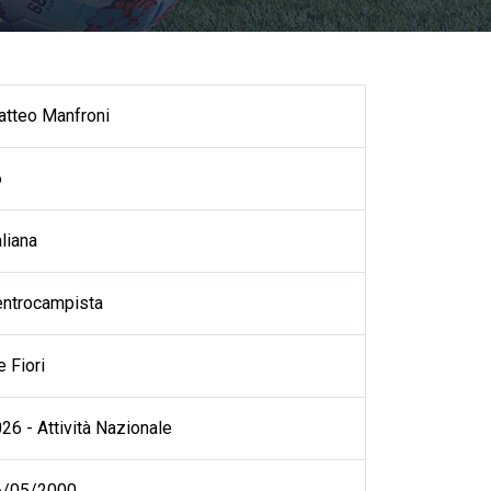
tteo Manfroni
6
aliana
ntrocampista
e Fiori
26 - Attività Nazionale
6/05/2000