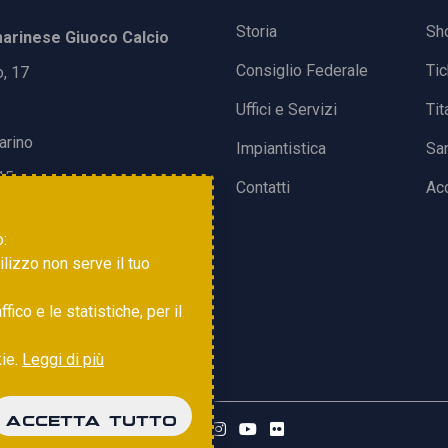
Storia
Sh
rinese Giuoco Calcio
Consiglio Federale
Ti
o, 17
Uffici e Servizi
Tit
arino
Impiantistica
Sa
15
Contatti
Acc
o:
tilizzo non serve il tuo
ico e le statistiche, per il
kie.
Leggi di più
ACCETTA TUTTO