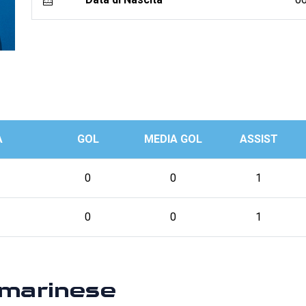
A
GOL
MEDIA GOL
ASSIST
0
0
1
0
0
1
marinese