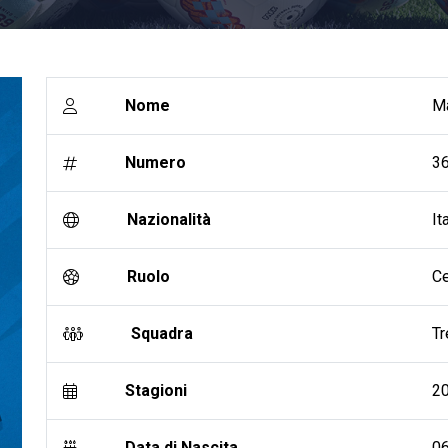
Nome
Ma
Numero
3
Nazionalità
It
Ruolo
Ce
Squadra
Tr
Stagioni
20
Data di Nascita
0