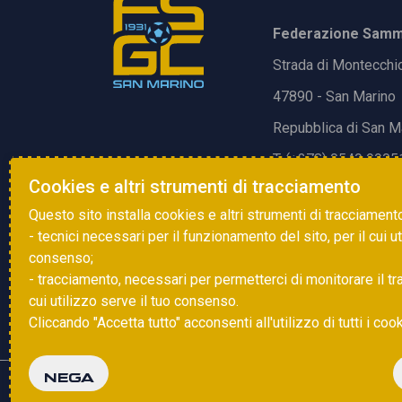
Federazione Samma
Strada di Montecchi
47890 - San Marino
Repubblica di San M
T. (+378) 0549 9905
Cookies e altri strumenti di tracciamento
E.
info@fsgc.sm
Questo sito installa cookies e altri strumenti di tracciament
- tecnici necessari per il funzionamento del sito, per il cui u
consenso;
- tracciamento, necessari per permetterci di monitorare il traff
cui utilizzo serve il tuo consenso.
Cliccando "Accetta tutto" acconsenti all'utilizzo di tutti i coo
NEGA
Copyright © 2025 FSGC. Tutti i diritti riservati