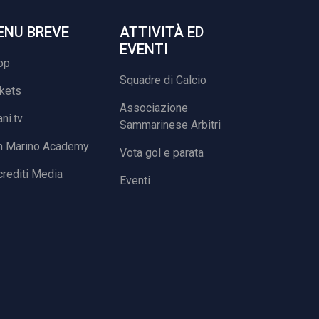
ENU BREVE
ATTIVITÀ ED
EVENTI
op
Squadre di Calcio
ckets
Associazione
ani.tv
Sammarinese Arbitri
n Marino Academy
Vota gol e parata
rediti Media
Eventi