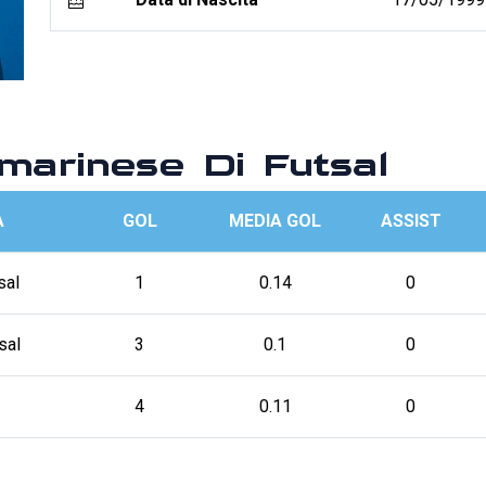
arinese Di Futsal
A
GOL
MEDIA GOL
ASSIST
sal
1
0.14
0
sal
3
0.1
0
4
0.11
0