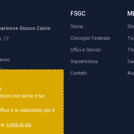
FSGC
M
Storia
Sh
rinese Giuoco Calcio
Consiglio Federale
Ti
o, 17
Uffici e Servizi
Tit
arino
Impiantistica
Sa
15
Contatti
Acc
o:
tilizzo non serve il tuo
ico e le statistiche, per il
kie.
Leggi di più