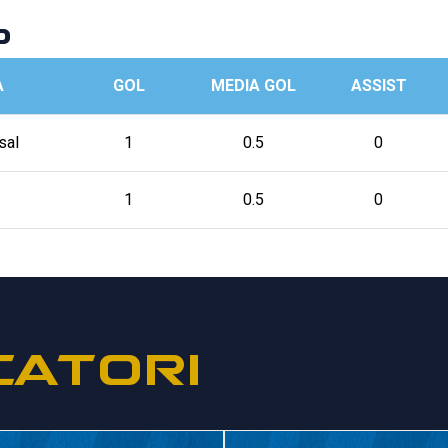
p
A
GOL
MEDIA GOL
ASSIST
sal
1
0.5
0
1
0.5
0
CATORI