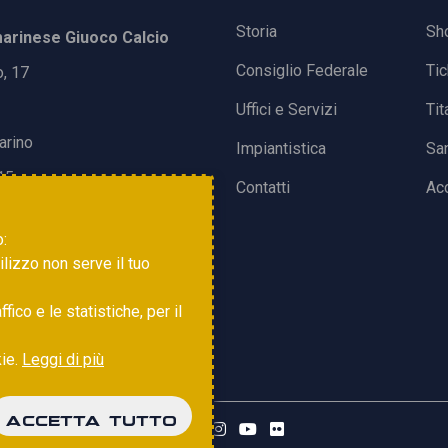
Storia
Sh
rinese Giuoco Calcio
Consiglio Federale
Ti
o, 17
Uffici e Servizi
Tit
arino
Impiantistica
Sa
15
Contatti
Acc
o:
tilizzo non serve il tuo
ico e le statistiche, per il
kie.
Leggi di più
ACCETTA TUTTO