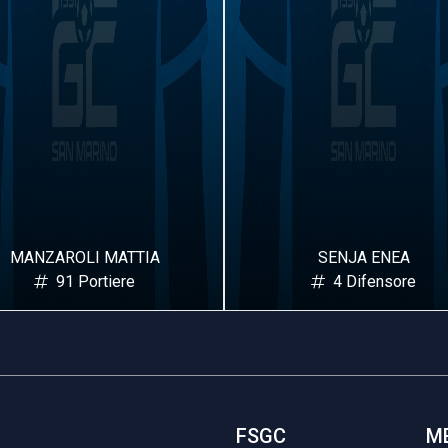
SENJA ENEA
GULFO EDOARDO ANTO
4 Difensore
11 Difensore
FSGC
M