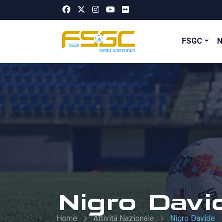
FSGC
Nigro Davi
Home
Attività Nazionale
Nigro Davide