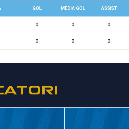
A
GOL
MEDIA GOL
ASSIST
0
0
0
0
0
0
CATORI