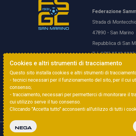
Federazione Samma
Strada di Montecchi
47890 - San Marino
Repubblica di San M
T. (+378) 0549 9905
Cookies e altri strumenti di tracciamento
E.
info@fsgc.sm
Questo sito installa cookies e altri strumenti di tracciament
- tecnici necessari per il funzionamento del sito, per il cui u
consenso;
- tracciamento, necessari per permetterci di monitorare il traff
cui utilizzo serve il tuo consenso.
Cliccando "Accetta tutto" acconsenti all'utilizzo di tutti i coo
NEGA
Copyright © 2025 FSGC. Tutti i diritti riservati