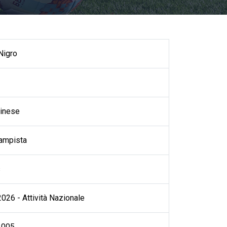
Nigro
inese
ampista
s
026 - Attività Nazionale
2005