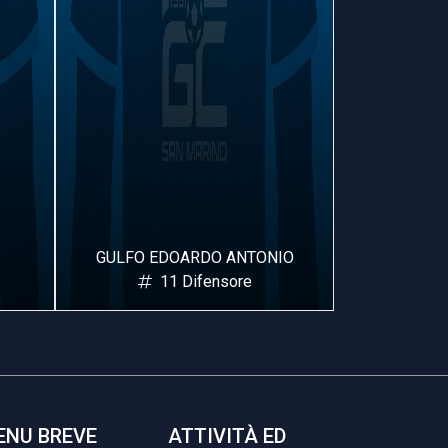
NIO
HAMIDOU BOUREIMA HAMZA
FA
19 Difensore
ENU BREVE
ATTIVITÀ ED