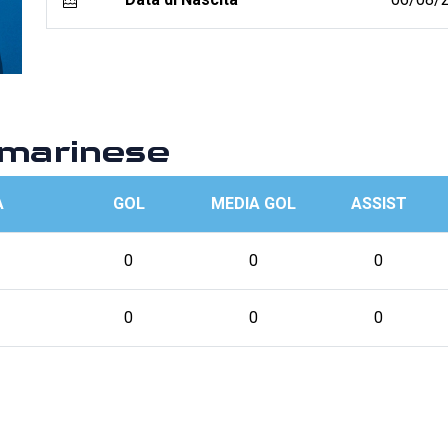
marinese
A
GOL
MEDIA GOL
ASSIST
0
0
0
0
0
0