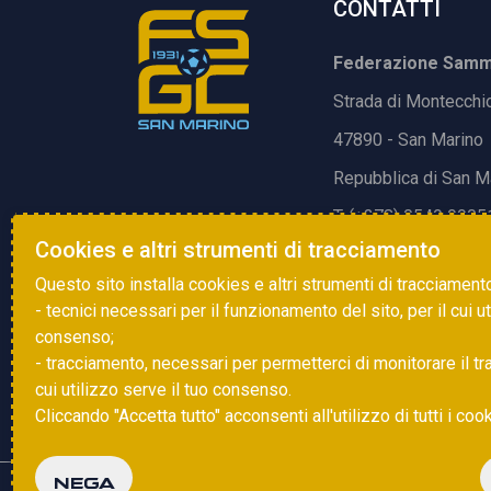
CONTATTI
Federazione Samma
Strada di Montecchi
47890 - San Marino
Repubblica di San M
T. (+378) 0549 9905
Cookies e altri strumenti di tracciamento
E.
info@fsgc.sm
Questo sito installa cookies e altri strumenti di tracciament
- tecnici necessari per il funzionamento del sito, per il cui u
consenso;
- tracciamento, necessari per permetterci di monitorare il traff
cui utilizzo serve il tuo consenso.
Cliccando "Accetta tutto" acconsenti all'utilizzo di tutti i coo
NEGA
Copyright © 2025 FSGC. Tutti i diritti riservati