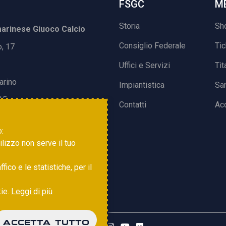
FSGC
M
Storia
Sh
rinese Giuoco Calcio
Consiglio Federale
Ti
o, 17
Uffici e Servizi
Tit
arino
Impiantistica
Sa
15
Contatti
Acc
o:
tilizzo non serve il tuo
ico e le statistiche, per il
kie.
Leggi di più
ACCETTA TUTTO