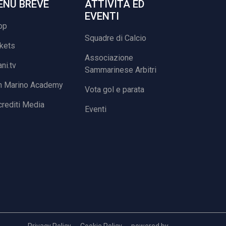
ENU BREVE
ATTIVITÀ ED
EVENTI
op
Squadre di Calcio
ckets
Associazione
ani.tv
Sammarinese Arbitri
n Marino Academy
Vota gol e parata
rediti Media
Eventi
Privacy Policy
Cookie Policy
powered by