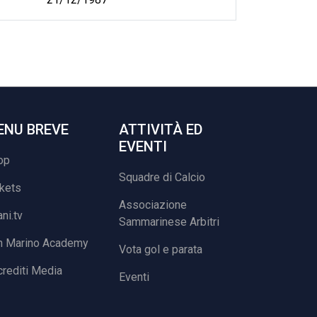
ENU BREVE
ATTIVITÀ ED
EVENTI
op
Squadre di Calcio
ckets
Associazione
ani.tv
Sammarinese Arbitri
n Marino Academy
Vota gol e parata
rediti Media
Eventi