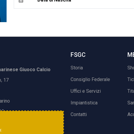
FSGC
M
Storia
Sh
rinese Giuoco Calcio
Consiglio Federale
Ti
o, 17
Uffici e Servizi
Tit
arino
Impiantistica
Sa
15
Contatti
Acc
o: