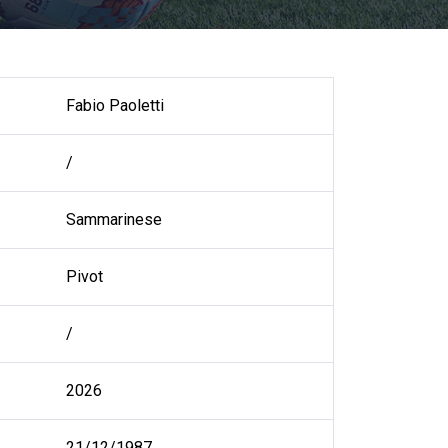
Fabio Paoletti
/
Sammarinese
Pivot
/
2026
21/12/1987