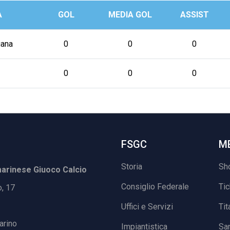
A
GOL
MEDIA GOL
ASSIST
ana
0
0
0
0
0
0
FSGC
M
Storia
Sh
rinese Giuoco Calcio
Consiglio Federale
Ti
o, 17
Uffici e Servizi
Tit
arino
Impiantistica
Sa