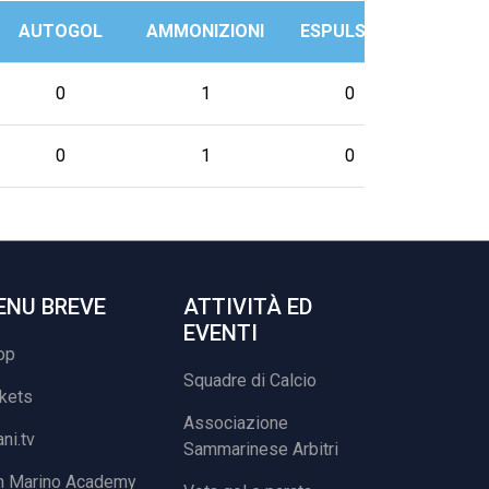
AUTOGOL
AMMONIZIONI
ESPULSIONI
PRES
0
1
0
0
1
0
ENU BREVE
ATTIVITÀ ED
EVENTI
op
Squadre di Calcio
ckets
Associazione
ani.tv
Sammarinese Arbitri
n Marino Academy