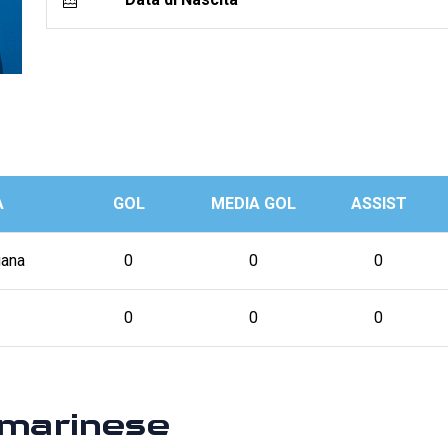
A
GOL
MEDIA GOL
ASSIST
ana
0
0
0
0
0
0
marinese