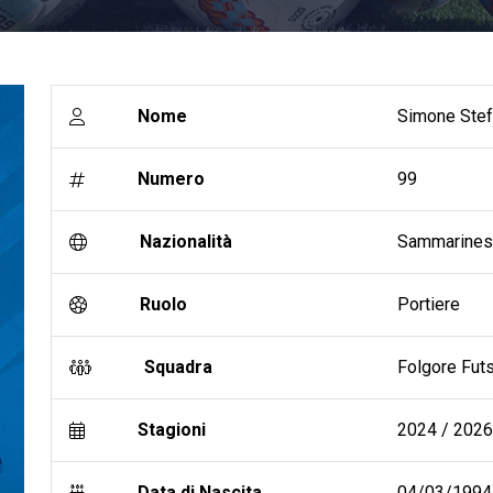
Nome
Simone Stef
Numero
99
Nazionalità
Sammarine
Ruolo
Portiere
Squadra
Folgore Futs
Stagioni
2024 / 2026 
Data di Nascita
04/03/1994