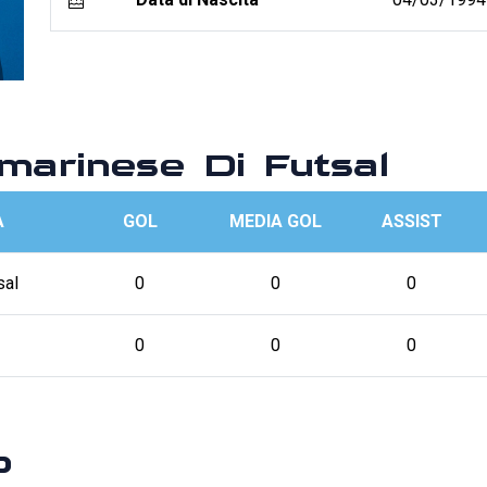
arinese Di Futsal
A
GOL
MEDIA GOL
ASSIST
sal
0
0
0
0
0
0
p