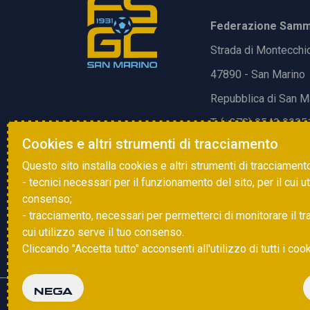
Federazione Samma
Strada di Montecchi
47890 - San Marino
Repubblica di San M
T. (+378) 0549 9905
Cookies e altri strumenti di tracciamento
E.
info@fsgc.sm
Questo sito installa cookies e altri strumenti di tracciament
- tecnici necessari per il funzionamento del sito, per il cui u
consenso;
- tracciamento, necessari per permetterci di monitorare il traff
cui utilizzo serve il tuo consenso.
Cliccando "Accetta tutto" acconsenti all'utilizzo di tutti i coo
NEGA
Copyright © 2025 FSGC. Tutti i diritti riservati