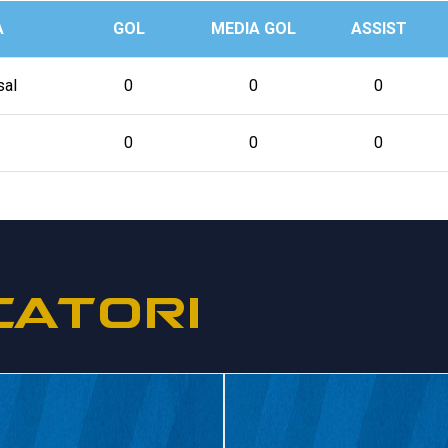
A
GOL
MEDIA GOL
ASSIST
sal
0
0
0
0
0
0
CATORI