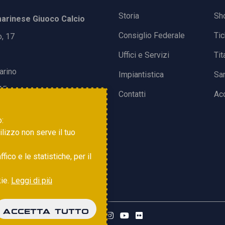
Storia
Sh
rinese Giuoco Calcio
Consiglio Federale
Ti
o, 17
Uffici e Servizi
Tit
arino
Impiantistica
Sa
15
Contatti
Acc
o:
tilizzo non serve il tuo
ico e le statistiche, per il
kie.
Leggi di più
ACCETTA TUTTO