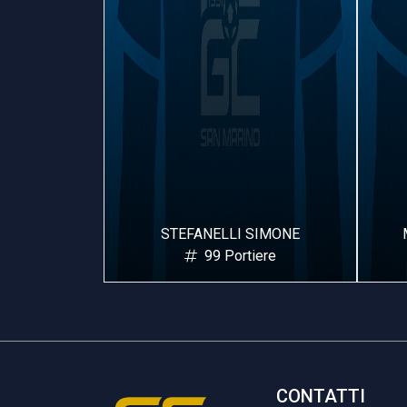
OMANO
STEFANELLI SIMONE
iere
99 Portiere
CONTATTI