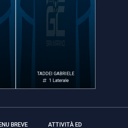
TADDEI GABRIELE
MULA
1 Laterale
ENU BREVE
ATTIVITÀ ED