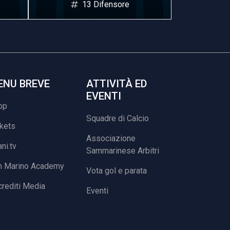
13 Difensore
1
ENU BREVE
ATTIVITÀ ED
EVENTI
op
Squadre di Calcio
ckets
Associazione
ani.tv
Sammarinese Arbitri
n Marino Academy
Vota gol e parata
rediti Media
Eventi