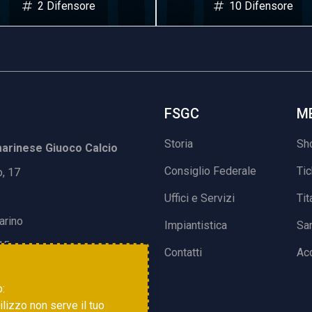
2 Difensore
10 Difensore
FSGC
M
Storia
Sh
rinese Giuoco Calcio
Consiglio Federale
Ti
o, 17
Uffici e Servizi
Tit
arino
Impiantistica
Sa
15
Contatti
Acc
o:
tilizzo non serve il tuo