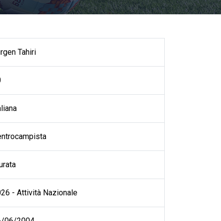
rgen Tahiri
0
aliana
ntrocampista
rata
26 - Attività Nazionale
6/06/2004