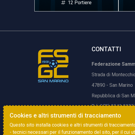
ere
12 Portiere
CONTATTI
Federazione Samma
Strada di Montecchi
47890 - San Marino
Repubblica di San M
T. (+378) 0549 9905
Cookies e altri strumenti di tracciamento
E.
info@fsgc.sm
Questo sito installa cookies e altri strumenti di tracciament
- tecnici necessari per il funzionamento del sito, per il cui u