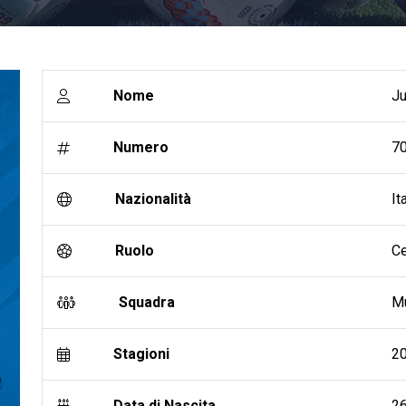
Nome
Ju
Numero
7
Nazionalità
It
Ruolo
Ce
Squadra
Mu
Stagioni
20
Data di Nascita
2