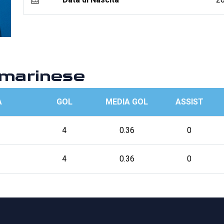
marinese
A
GOL
MEDIA GOL
ASSIST
4
0.36
0
4
0.36
0