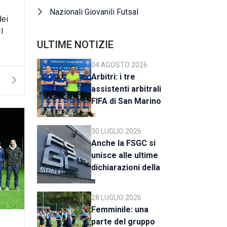
Nazionali Giovanili Futsal
dei
l
ULTIME NOTIZIE
04 AGOSTO 2026
Arbitri: i tre
assistenti arbitrali
FIFA di San Marino
al raduno della CAN
C
30 LUGLIO 2026
Anche la FSGC si
unisce alle ultime
dichiarazioni della
UEFA
28 LUGLIO 2026
Femminile: una
parte del gruppo