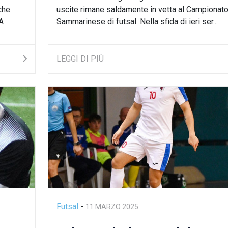
che
uscite rimane saldamente in vetta al Campionat
A
Sammarinese di futsal. Nella sfida di ieri ser...
LEGGI DI PIÙ
Futsal
-
11 MARZO 2025