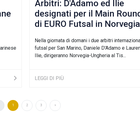
Arbitri: D'Adamo ed Ilie
nne
designati per il Main Roun
di EURO Futsal in Norvegia
Nella giornata di domani i due arbitri internaziona
marinese
futsal per San Marino, Daniele D'Adamo e Lauren
Ilie, dirigeranno Norvegia-Ungheria al Tis...
LEGGI DI PIÙ
1
2
3
>