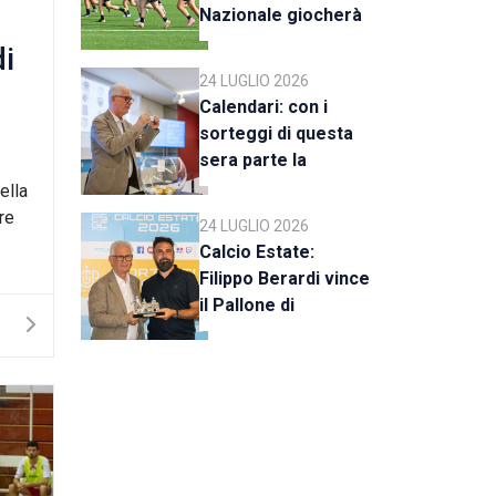
Nazionale giocherà
a Rimini
i
24 LUGLIO 2026
Calendari: con i
sorteggi di questa
sera parte la
stagione 2026-27
ella
re
24 LUGLIO 2026
Calcio Estate:
Filippo Berardi vince
il Pallone di
Cristallo, al Tre Fiori
Panchina d’Oro e
Trofeo Koppe