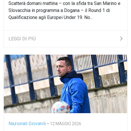
Scatterà domani mattina – con la sfida tra San Marino e
Slovacchia in programma a Dogana – il Round 1 di
Qualificazione agli Europei Under 19. No...
LEGGI DI PIÙ
Nazionali Giovanili
-
12 MAGGIO 2026