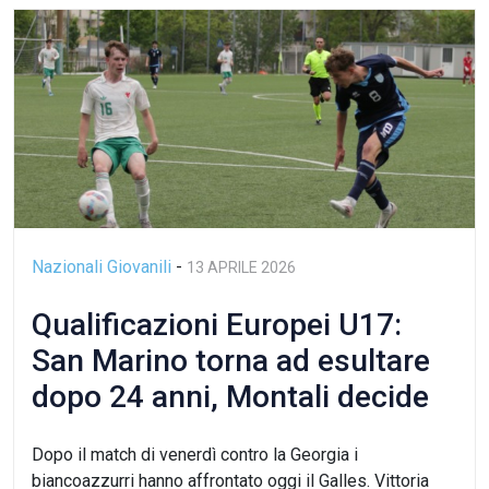
Nazionali Giovanili
-
13 APRILE 2026
Qualificazioni Europei U17:
San Marino torna ad esultare
dopo 24 anni, Montali decide
la sfida col Galles
Dopo il match di venerdì contro la Georgia i
biancoazzurri hanno affrontato oggi il Galles. Vittoria