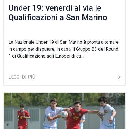
Under 19: venerdì al via le
Qualificazioni a San Marino
La Nazionale Under 19 di San Marino è pronta a tornare
in campo per disputare, in casa, il Gruppo B3 del Round
1 di Qualificazione agli Europei di ca...
LEGGI DI PIÙ