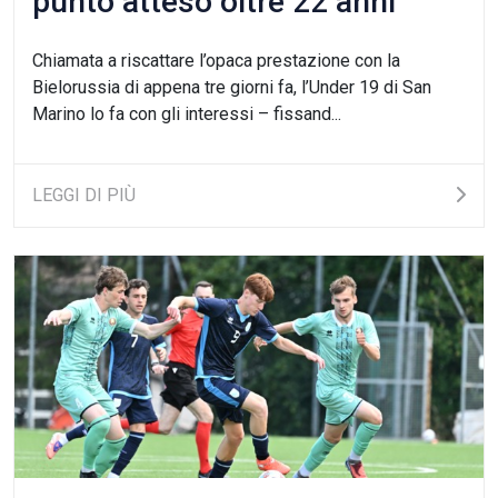
punto atteso oltre 22 anni
Chiamata a riscattare l’opaca prestazione con la
Bielorussia di appena tre giorni fa, l’Under 19 di San
Marino lo fa con gli interessi – fissand...
LEGGI DI PIÙ