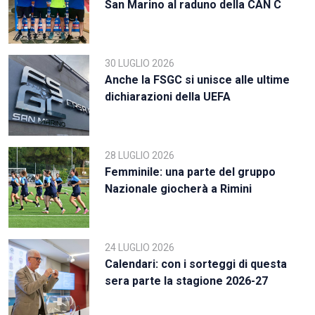
San Marino al raduno della CAN C
30 LUGLIO 2026
Anche la FSGC si unisce alle ultime
dichiarazioni della UEFA
28 LUGLIO 2026
Femminile: una parte del gruppo
Nazionale giocherà a Rimini
24 LUGLIO 2026
Calendari: con i sorteggi di questa
sera parte la stagione 2026-27