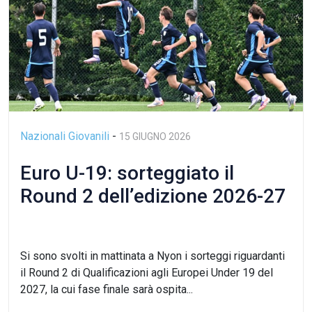
Nazionali Giovanili
-
15 GIUGNO 2026
Euro U-19: sorteggiato il
Round 2 dell’edizione 2026-27
Si sono svolti in mattinata a Nyon i sorteggi riguardanti
il Round 2 di Qualificazioni agli Europei Under 19 del
2027, la cui fase finale sarà ospita...