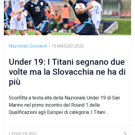
Nazionali Giovanili
-
15 MAGGIO 2026
Under 19: I Titani segnano due
volte ma la Slovacchia ne ha di
più
Sconfitta a testa alta della Nazionale Under 19 di San
Marino nel primo incontro del Round 1 delle
Qualificazioni agli Europei di categoria. I Titani ...
LEGGI DI PIÙ