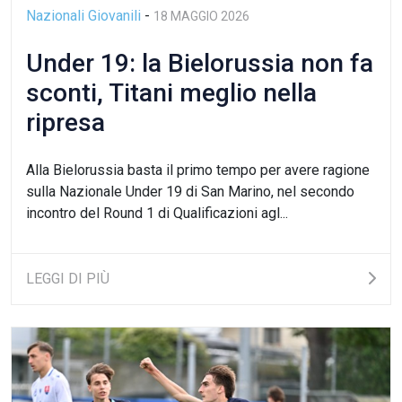
Nazionali Giovanili
-
18 MAGGIO 2026
Under 19: la Bielorussia non fa
sconti, Titani meglio nella
ripresa
Alla Bielorussia basta il primo tempo per avere ragione
sulla Nazionale Under 19 di San Marino, nel secondo
incontro del Round 1 di Qualificazioni agl...
LEGGI DI PIÙ