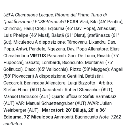
UEFA Champions League, Ritorno del Primo Turno di
Qualificazione | FCSB-Virtus 4-0
FCSB
Vlad; Kiki (46' Panțîru),
Chiricheş, Haruţ Creţu; Edjouma (46' Dav. Popa), Alhassan;
Luis Phelipe (46' Musi), Băluță (61' Olaru), Ștefănescu (61'
Șut); Miculescu A disposizione: Târnovanu, Lixandru, Dan.
Popa, Antwi, Pandele, Ngezana, Dav. Popa Allenatore: Elias
Charalambou
VIRTUS
Passaniti; Gori, De Lucia, Rinaldi (75'
Pupeschi), Sabato; Lombardi, Buoncunto, Montanari (75'
Golinucci), Ciacci (65' Vallocchia), Rizzo (58' Muggeo); Angeli
(58' Piovaccari) A disposizione: Gentilini, Battistini,
Ceccaroli, Benincasa Allenatore: Luigi Bizzotto Arbitro:
Stefan Ebner (AUT) Assistenti: Robert Steinacher (AUT),
Manuel Undesser (AUT) Quarto ufficiale: Safak Barmaksiz
(AUT) VAR: Manuel Schuettengruber (AUT) AVAR: Julian
Weinberger (AUT)
Marcatori: 20' Bălu
ț
ă, 28' e 36'
Edjouma, 72' Miculescu
Ammoniti: Buonocunto
Note: 7262
spettatori