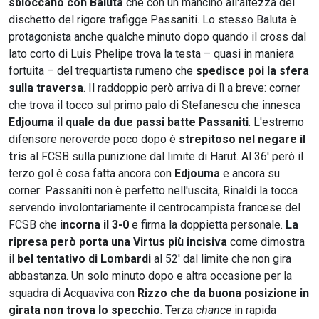
sbloccano con Baluta
che con un mancino all'altezza del
dischetto del rigore trafigge Passaniti. Lo stesso Baluta è
protagonista anche qualche minuto dopo quando il cross dal
lato corto di Luis Phelipe trova la testa – quasi in maniera
fortuita – del trequartista rumeno che
spedisce poi la sfera
sulla traversa
. Il raddoppio però arriva di lì a breve: corner
che trova il tocco sul primo palo di Stefanescu che innesca
Edjouma il quale da due passi batte Passaniti
. L'estremo
difensore neroverde poco dopo è
strepitoso nel negare il
tris
al FCSB sulla punizione dal limite di Harut. Al 36' però il
terzo gol è cosa fatta ancora con
Edjouma
e ancora su
corner: Passaniti non è perfetto nell'uscita, Rinaldi la tocca
servendo involontariamente il centrocampista francese del
FCSB che
incorna il 3-0
e firma la doppietta personale.
La
ripresa però porta una Virtus più incisiva
come dimostra
il
bel tentativo di Lombardi
al 52' dal limite che non gira
abbastanza. Un solo minuto dopo e altra occasione per la
squadra di Acquaviva con
Rizzo che da buona posizione in
girata non trova lo specchio
. Terza
chance
in rapida