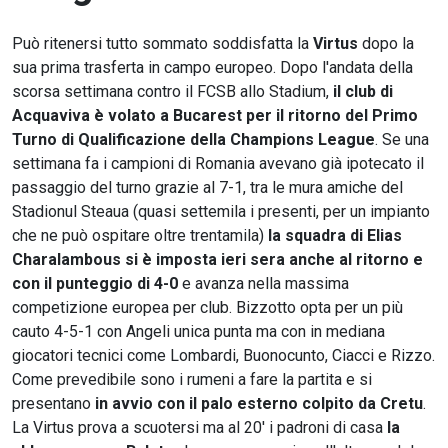
Può ritenersi tutto sommato soddisfatta la
Virtus
dopo la
sua prima trasferta in campo europeo. Dopo l'andata della
scorsa settimana contro il FCSB allo Stadium,
il club di
Acquaviva è volato a Bucarest per il ritorno del Primo
Turno di Qualificazione della Champions League
. Se una
settimana fa i campioni di Romania avevano già ipotecato il
passaggio del turno grazie al 7-1, tra le mura amiche del
Stadionul Steaua (quasi settemila i presenti, per un impianto
che ne può ospitare oltre trentamila)
la squadra di Elias
Charalambous si è imposta ieri sera anche al ritorno e
con il punteggio di 4-0
e avanza nella massima
competizione europea per club. Bizzotto opta per un più
cauto 4-5-1 con Angeli unica punta ma con in mediana
giocatori tecnici come Lombardi, Buonocunto, Ciacci e Rizzo.
Come prevedibile sono i rumeni a fare la partita e si
presentano
in avvio con il palo esterno colpito da Cretu
.
La Virtus prova a scuotersi ma al 20' i padroni di casa
la