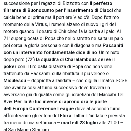
successione per i ragazzi di Bizzotto con
il perfetto
filtrante di Buonocunto per l'inserimento di Ciacci
che
calcia bene di prima ma il portiere Vlad c'è. Dopo l'ottimo
momento della Virtus, i rumeni alzano di nuovo i giri del
motore quando il destro di Chiriches fa la barba al palo. Al
71' super giocata di Popa che nello stretto ne salta un paio
poi cerca la gloria personale con il diagonale ma
Passaniti
con un intervento fondamentale dice di no
. Un minuto
dopo però (72')
la squadra di Charalambous serve il
poker
con il tiro dalla distanza di Popa che non viene
trattenuto da Passaniti, sulla ribattuta il più veloce è
Miculescu
– doppietta all'andata – che sigilla il match. FCSB
che avanza così al turno successivo dove troverà un
avversario già di qualità come gli israeliani del Maccabi Tel
Aviv.
Per la Virtus invece si aprono ora le porte
dell'Europa Conference League
dove al secondo turno
affronteranno gli estoni del
Flora Tallin
. L'andata è prevista
tra meno di una settimana –
martedì 23 luglio
alle 21:00 –
al San Marino Stadium.