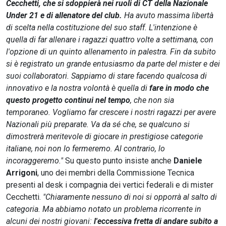
Cecchetti, che si sdoppierà nei ruoli di CT della Nazionale
Under 21 e di allenatore del club.
Ha avuto massima libertà
di scelta nella costituzione del suo staff. L'intenzione è
quella di far allenare i ragazzi quattro volte a settimana, con
l'opzione di un quinto allenamento in palestra. Fin da subito
si è registrato un grande entusiasmo da parte del mister e dei
suoi collaboratori. Sappiamo di stare facendo qualcosa di
innovativo e la nostra volontà è quella di
fare in modo che
questo progetto continui nel tempo
, che non sia
temporaneo. Vogliamo far crescere i nostri ragazzi per avere
Nazionali più preparate. Va da sé che, se qualcuno si
dimostrerà meritevole di giocare in prestigiose categorie
italiane, noi non lo fermeremo. Al contrario, lo
incoraggeremo."
Su questo punto insiste anche
Daniele
Arrigoni
, uno dei membri della Commissione Tecnica
presenti al desk i compagnia dei vertici federali e di mister
Cecchetti.
"Chiaramente nessuno di noi si opporrà al salto di
categoria. Ma abbiamo notato un problema ricorrente in
alcuni dei nostri giovani:
l'eccessiva fretta di andare subito a