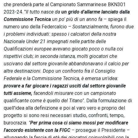
che prenderà parte al Campionato Sammarinese BKN301
2023-24. "
Il tutto nasce da
un grido d'allarme lanciato dalla
Commissione Tecnica
un
po' più di un anno fa –
spiega il
numero uno della Federcalcio
– Sostanzialmente, furono due
i problemi individuati: spesso i calciatori della nostra
Nazionale Under 21 impegnati nelle partite delle
Qualificazioni europee avevano giocato poco o nulla coi
rispettivi club; in seconda istanza, molti giocatori che
uscivano dal settore giovanile abbandonavano il calcio per
altre destinazioni. Dopo un confronto fra il Consiglio
Federale e la Commissione Tecnica, è emersa un'idea:
provare a far giocare i ragazzi usciti dal settore giovanile
tutti assieme,
facendoli misurare con un campionato
qualificante come è quello del Titano".
Dalla formulazione di
quell'idea alla definizione e poi al varo vero e proprio del
progetto si sono resi necessari studio, confronti, tempo,
burocrazia
. "
Per prima cosa ci siamo mossi per modificare
l'accordo esistente con la FIGC
–
prosegue il Presidente
–
allungando la fascia di età dei giocatori coinvolgibili con la