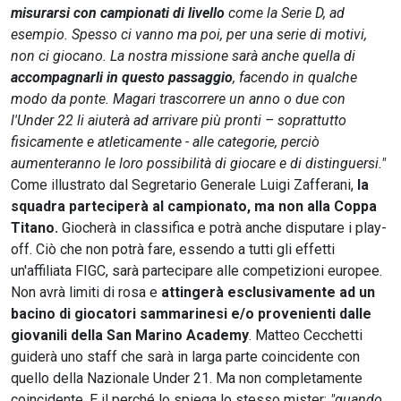
misurarsi con campionati di livello
come la Serie D, ad
esempio. Spesso ci vanno ma poi, per una serie di motivi,
non ci giocano. La nostra missione sarà anche quella di
accompagnarli in questo passaggio
, facendo in qualche
modo da ponte. Magari trascorrere un anno o due con
l'Under 22 li aiuterà ad arrivare più pronti – soprattutto
fisicamente e atleticamente - alle categorie, perciò
aumenteranno le loro possibilità di giocare e di distinguersi."
Come illustrato dal Segretario Generale Luigi Zafferani,
la
squadra parteciperà al campionato, ma non alla Coppa
Titano.
Giocherà in classifica e potrà anche disputare i play-
off. Ciò che non potrà fare, essendo a tutti gli effetti
un'affiliata FIGC, sarà partecipare alle competizioni europee.
Non avrà limiti di rosa e
attingerà esclusivamente ad un
bacino di giocatori sammarinesi e/o provenienti dalle
giovanili della San Marino Academy
. Matteo Cecchetti
guiderà uno staff che sarà in larga parte coincidente con
quello della Nazionale Under 21. Ma non completamente
coincidente. E il perché lo spiega lo stesso mister:
"quando