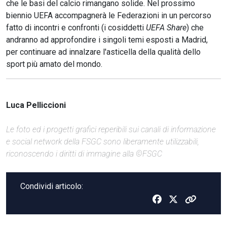
che le basi del calcio rimangano solide. Nel prossimo
biennio UEFA accompagnerà le Federazioni in un percorso
fatto di incontri e confronti (i cosiddetti
UEFA Share
) che
andranno ad approfondire i singoli temi esposti a Madrid,
per continuare ad innalzare l'asticella della qualità dello
sport più amato del mondo.
Luca Pelliccioni
Le foto ed i progetti grafici reperibili sui canali di informazione
e social network della FSGC sono liberamente utilizzabili,
riconoscendo i diritti di immagine alla ©FSGC
Condividi articolo: