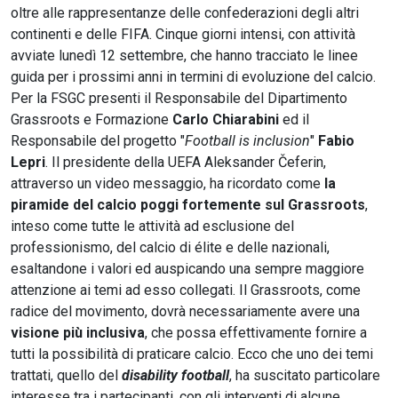
oltre alle rappresentanze delle confederazioni degli altri
continenti e delle FIFA. Cinque giorni intensi, con attività
avviate lunedì 12 settembre, che hanno tracciato le linee
guida per i prossimi anni in termini di evoluzione del calcio.
Per la FSGC presenti il Responsabile del Dipartimento
Grassroots e Formazione
Carlo Chiarabini
ed il
Responsabile del progetto "
Football is inclusion
"
Fabio
Lepri
. Il presidente della UEFA Aleksander Čeferin,
attraverso un video messaggio, ha ricordato come
la
piramide del calcio poggi fortemente sul Grassroots
,
inteso come tutte le attività ad esclusione del
professionismo, del calcio di élite e delle nazionali,
esaltandone i valori ed auspicando una sempre maggiore
attenzione ai temi ad esso collegati. Il Grassroots, come
radice del movimento, dovrà necessariamente avere una
visione più inclusiva
, che possa effettivamente fornire a
tutti la possibilità di praticare calcio. Ecco che uno dei temi
trattati, quello del
disability football
, ha suscitato particolare
interesse tra i partecipanti, con gli interventi di alcune