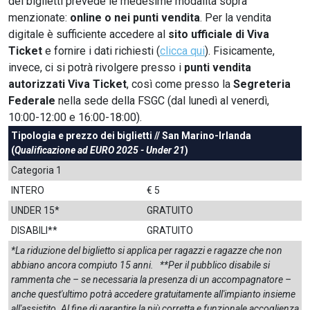
dei biglietti prevede le medesime modalità sopra
menzionate:
online o nei punti vendita
. Per la vendita
digitale è sufficiente accedere al
sito ufficiale di Viva
Ticket
e fornire i dati richiesti (
clicca qui
). Fisicamente,
invece, ci si potrà rivolgere presso i
punti vendita
autorizzati Viva Ticket
, così come presso la
Segreteria
Federale
nella sede della FSGC (dal lunedì al venerdì,
10:00-12:00 e 16:00-18:00).
Tipologia e prezzo dei biglietti // San Marino-Irlanda
(
Qualificazione ad EURO 2025 - Under 21
)
Categoria 1
INTERO
€ 5
UNDER 15*
GRATUITO
DISABILI**
GRATUITO
*La riduzione del biglietto si applica per ragazzi e ragazze che non
abbiano ancora compiuto 15 anni.
**Per il pubblico disabile si
rammenta che – se necessaria la presenza di un accompagnatore –
anche quest'ultimo potrà accedere gratuitamente all'impianto insieme
all'assistito. Al fine di garantire la più corretta e funzionale accoglienza