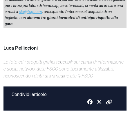
per i tifosi portatori di handicap, se interessati, si invita ad inviare una
e-mail a
slo@fsgc.sm
, anticipando l'interesse all'acquisto di un
biglietto con
almeno tre giorni lavorativi di anticipo rispetto alla
gara
.
Luca Pelliccioni
Le foto ed i progetti grafici reperibili sui canali di informazione
e social network della FSGC sono liberamente utilizzabili,
riconoscendo i diritti di immagine alla ©FSGC
Condividi articolo: