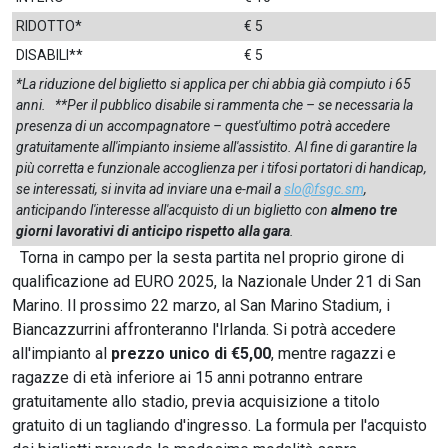
RIDOTTO*
€ 5
DISABILI**
€ 5
*La riduzione del biglietto si applica per chi abbia già compiuto i 65
anni.
**Per il pubblico disabile si rammenta che – se necessaria la
presenza di un accompagnatore – quest'ultimo potrà accedere
gratuitamente all'impianto insieme all'assistito. Al fine di garantire la
più corretta e funzionale accoglienza per i tifosi portatori di handicap,
se interessati, si invita ad inviare una e-mail a
slo@fsgc.sm
,
anticipando l'interesse all'acquisto di un biglietto con
almeno tre
giorni lavorativi di anticipo rispetto alla gara
.
Torna in campo per la sesta partita nel proprio girone di
qualificazione ad EURO 2025, la Nazionale Under 21 di San
Marino. Il prossimo 22 marzo, al San Marino Stadium, i
Biancazzurrini affronteranno l'Irlanda. Si potrà accedere
all'impianto al
prezzo unico di €5,00
, mentre ragazzi e
ragazze di età inferiore ai 15 anni potranno entrare
gratuitamente allo stadio, previa acquisizione a titolo
gratuito di un tagliando d'ingresso. La formula per l'acquisto