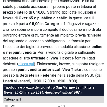
la seconda sfida amichevole per i Biancazzurri. È fin da
subito possibile assicurarsi il proprio posto in tribuna al
prezzo intero di € 10,00
. Saranno applicate
riduzioni
a
favore di
Over 65 e pubblico disabile
. In questi casi il
prezzo è pari a
€ 5,00 in Categoria 1
. Ragazzi e ragazze
che non abbiano ancora compiuto il dodicesimo anno di età
potranno entrare gratuitamente all'impianto, previa richiesta
del tagliando di accesso obbligatorio. La formula per
l'acquisto dei biglietti prevede le modalità classiche:
online
o nei punti vendita
. Per la vendita digitale è sufficiente
accedere al
sito ufficiale di Viva Ticket
e fornire i dati
richiesti (
clicca qui
). Fisicamente, invece, ci si potrà rivolgere
presso i
punti vendita autorizzati Viva Ticket
, così come
presso la
Segreteria Federale
nella sede della FSGC (dal
lunedì al venerdì, 10:00-12:00 e 16:00-18:00).
Tipologia e prezzo dei biglietti // San Marino-Saint Kitts e
Nevis (20-24 marzo 2024,
Amichevoli ufficiali FIFA
)
Categoria 1
INTERO
€ 10