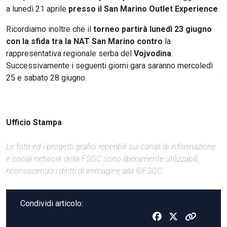
a lunedì 21 aprile
presso il San Marino Outlet Experience
.
Ricordiamo inoltre che il
torneo partirà lunedì 23 giugno
con la sfida tra la NAT San Marino contro
la
rappresentativa regionale serba del
Vojvodina
.
Successivamente i seguenti giorni gara saranno mercoledì
25 e sabato 28 giugno.
Ufficio Stampa
Le foto ed i progetti grafici reperibili sui canali di informazione
e social network della FSGC sono liberamente utilizzabili,
riconoscendo i diritti di immagine alla ©FSGC
Condividi articolo: