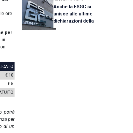
Anche la FSGC si
lle ore
unisce alle ultime
dichiarazioni della
UEFA
e per
 in
Non
LICATO
€ 10
€ 5
ATUITO
o potrà
enza per
to di un