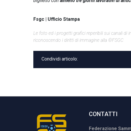
biglietto con
almeno tre giorni lavorativi di antic
Fsgc | Ufficio Stampa
Le foto ed i progetti grafici reperibili sui canali 
riconoscendo i diritti di immagine alla ©FSGC
Condividi articolo:
CONTATTI
Federazione Samma