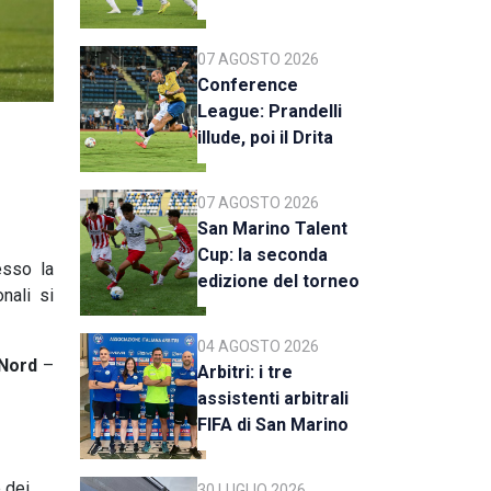
07 AGOSTO 2026
Conference
League: Prandelli
illude, poi il Drita
esce alla distanza
07 AGOSTO 2026
San Marino Talent
Cup: la seconda
esso la
edizione del torneo
nali si
al via il 18 agosto
04 AGOSTO 2026
 Nord
–
Arbitri: i tre
assistenti arbitrali
FIFA di San Marino
al raduno della CAN
C
 dei
30 LUGLIO 2026