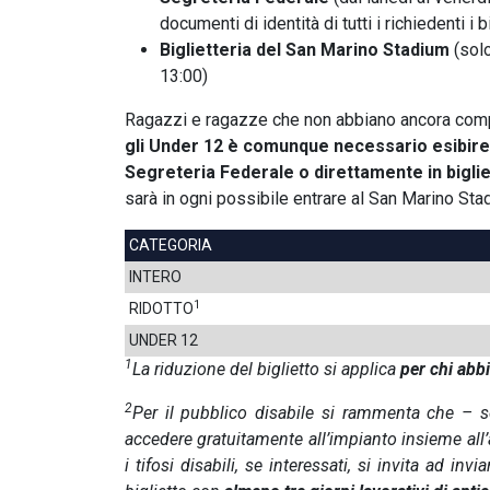
documenti di identità di tutti i richiedenti i bi
Biglietteria del San Marino Stadium
(solo
13:00)
Ragazzi e ragazze che non abbiano ancora compi
gli Under 12 è comunque necessario esibire 
Segreteria Federale
o direttamente in biglie
sarà in ogni possibile entrare al San Marino Stad
CATEGORIA
INTERO
1
RIDOTTO
UNDER 12
1
La riduzione del biglietto si applica
per chi abb
2
Per il pubblico disabile si rammenta che – 
accedere gratuitamente all’impianto insieme all’a
i tifosi disabili, se interessati, si invita ad inv