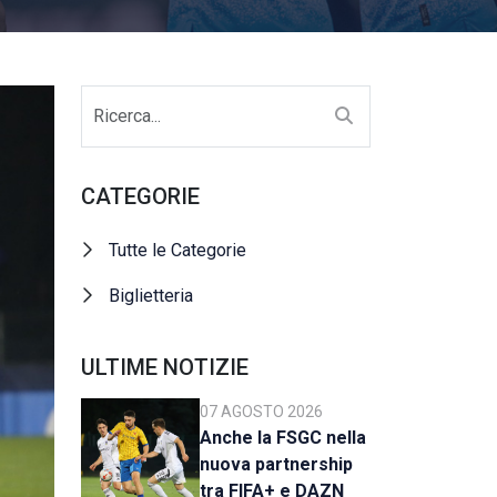
CATEGORIE
Tutte le Categorie
Biglietteria
ULTIME NOTIZIE
07 AGOSTO 2026
Anche la FSGC nella
nuova partnership
tra FIFA+ e DAZN