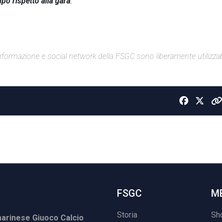
ipo rispetto alla gara
.
di informazione e social network della FSGC sono liberamente utilizzabi
FSGC
M
Storia
Sh
rinese Giuoco Calcio