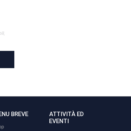
li,
ENU BREVE
ATTIVITÀ ED
EVENTI
op