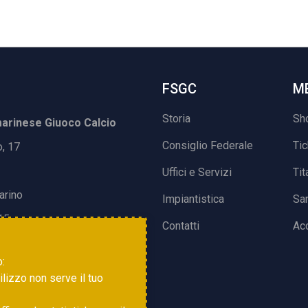
FSGC
M
Storia
Sh
rinese Giuoco Calcio
Consiglio Federale
Ti
o, 17
Uffici e Servizi
Tit
arino
Impiantistica
Sa
15
Contatti
Acc
o:
tilizzo non serve il tuo