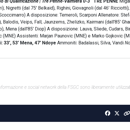
di Qualificazione | Tre Penne-Valmiera 0-3
TRE PENNE
Migan
; Nigretti (dal 75' Belkaid), Righini, Giovagnoli (dal 46' Ricciotti); 
' Scoccimarro) A disposizione: Temeroli, Scarponi Allenatore: Ste
), Balodis, Veips, Fall; Jaunzems, Zhelizko, Kairmani (dall'85' Gh
o), Mena (dall'85' Diop) A disposizione: Lauva, Sliede, Cudars, Bi
ic (MNE) Assistenti: Marjan Paunovic (MNE) e Marko Gojkovic (
: 33', 53' Mena, 47' Ndoye
Ammoniti: Badalassi, Silva, Vandi
No
di informazione e social network della FSGC sono liberamente utilizzabi