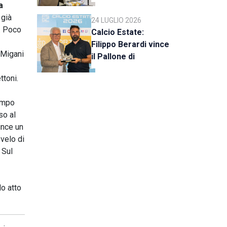
stagione 2026-27
a
 già
24 LUGLIO 2026
e. Poco
Calcio Estate:
Filippo Berardi vince
 Migani
il Pallone di
Cristallo, al Tre Fiori
ttoni.
Panchina d’Oro e
Trofeo Koppe
tempo
so al
ince un
velo di
 Sul
o atto