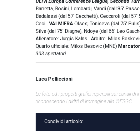
UEFA Europa Conference League, Secondo Turno 
Barretta, Rosini, Lombardi, Vandi (dall'85' Passeri)
Badalassi (dal 57' Cecchetti), Ceccaroli (dal 57
Ceci
VALMIERA
Olses; Tonisevs (dal 75' Pulis
Silva (dal 75' Diagne), Ndoye (dal 66' Leo Gauch
Allenatore: Jurgis Kalns Arbitro: Milos Boskov
Quarto ufficiale: Milos Besovic (MNE)
Marcatori
303 spettatori.
Luca Pelliccioni
Le foto ed i progetti grafici reperibili sui canali 
riconoscendo i diritti di immagine alla ©FSGC
Condividi articolo: