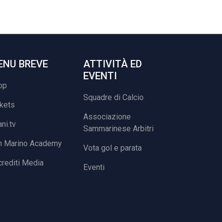
ENU BREVE
ATTIVITÀ ED
EVENTI
op
Squadre di Calcio
ckets
Associazione
ani.tv
Sammarinese Arbitri
n Marino Academy
Vota gol e parata
rediti Media
Eventi