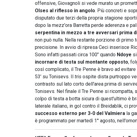
offensive, Giovagnoli si vede murato un promett
Olses al riflesso in angolo
. Più concreti e sop
disputato due terzi della propria stagione sport
dopo la mezz'ora Barretta perde aderenza e pall
serpentina in mezzo a tre avversari prima d
non può nulla. Nella restante porzione di primo 
precisione. In avvio di ripresa Ceci inserisce Ric
Sono infatti passati circa 100" quando
Ndoye
si
incornare di testa sul montante opposto
, fo
così complicato, il Tre Penne è bravo ad evitare
53' su Tonisevs. Il
tris
ospite dista purtroppo ve
contrasto sul lato corto dell'area prima di servi
Tonisevs. Nel finale il Tre Penne si ricompatta, s
colpo di testa a botta sicura di quest'ultimo è br
laterale italiano, in gol contro il Breidablik, ci
successo esterno per 3-0 del Valmiera
la ga
è programmato per martedì 1° agosto, nell'omoni