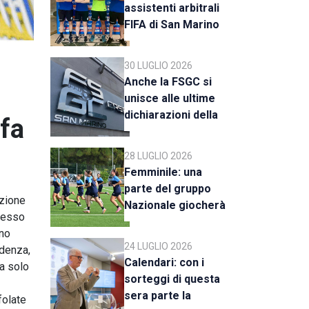
assistenti arbitrali
FIFA di San Marino
al raduno della CAN
C
30 LUGLIO 2026
Anche la FSGC si
unisce alle ultime
dichiarazioni della
 fa
UEFA
28 LUGLIO 2026
Femminile: una
parte del gruppo
azione
Nazionale giocherà
 messo
a Rimini
nno
24 LUGLIO 2026
edenza,
Calendari: con i
ta solo
sorteggi di questa
sera parte la
folate