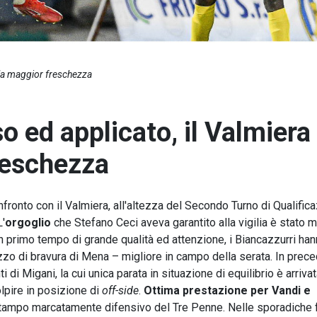
 la maggior freschezza
 ed applicato, il Valmiera
reschezza
nfronto con il Valmiera, all'altezza del Secondo Turno di Qualific
'
orgoglio
che Stefano Ceci aveva garantito alla vigilia è stato
n primo tempo di grande qualità ed attenzione, i Biancazzurri ha
zo di bravura di Mena – migliore in campo della serata. In prec
 di Migani, la cui unica parata in situazione di equilibrio è arriva
olpire in posizione di
off-side
.
Ottima prestazione per Vandi e
i stampo marcatamente difensivo del Tre Penne. Nelle sporadiche 