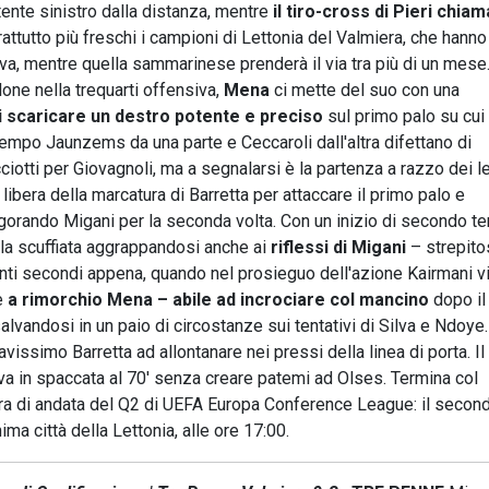
ente sinistro dalla distanza, mentre
il tiro-cross di Pieri chiam
rattutto più freschi i campioni di Lettonia del Valmiera, che hanno
iva, mentre quella sammarinese prenderà il via tra più di un mes
one nella trequarti offensiva,
Mena
ci mette del suo con una
i scaricare un destro potente e preciso
sul primo palo su cui
tempo Jaunzems da una parte e Ceccaroli dall'altra difettano di
ciotti per Giovagnoli, ma a segnalarsi è la partenza a razzo dei le
 libera della marcatura di Barretta per attaccare il primo palo e
lgorando Migani per la seconda volta. Con un inizio di secondo 
 la scuffiata aggrappandosi anche ai
riflessi di Migani
– strepito
nti secondi appena, quando nel prosieguo dell'azione Kairmani v
re
a rimorchio Mena – abile ad incrociare col mancino
dopo il 
alvandosi in un paio di circostanze sui tentativi di Silva e Ndoye.
avissimo Barretta ad allontanare nei pressi della linea di porta. Il
 prova in spaccata al 70' senza creare patemi ad Olses. Termina col
ra di andata del Q2 di UEFA Europa Conference League: il second
ma città della Lettonia, alle ore 17:00.