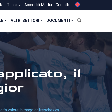
ts
Titani.tv
Accrediti Media
Contatti
LE
ALTRI SETTORI
DOCUMENTI
plicato, il
gior
ra fa valere la maggior freschezza