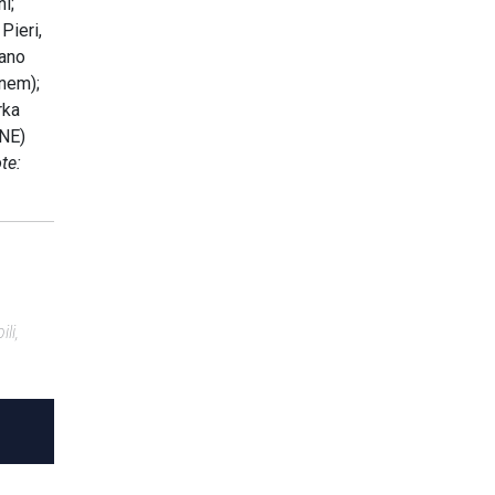
i;
Pieri,
fano
anem);
rka
MNE)
te:
li,