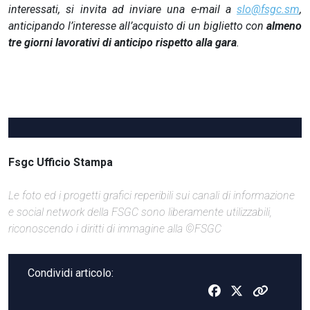
interessati, si invita ad inviare una e-mail a
slo@fsgc.sm
,
anticipando l’interesse all’acquisto di un biglietto con
almeno
tre giorni lavorativi di anticipo rispetto alla gara
.
Fsgc Ufficio Stampa
Le foto ed i progetti grafici reperibili sui canali di informazione
e social network della FSGC sono liberamente utilizzabili,
riconoscendo i diritti di immagine alla ©FSGC
Condividi articolo: