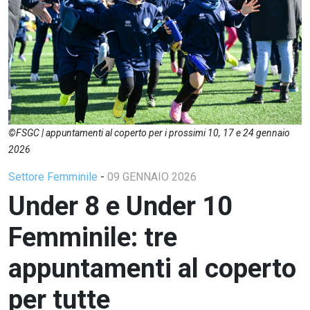
©FSGC | appuntamenti al coperto per i prossimi 10, 17 e 24 gennaio
2026
Settore Femminile
-
09 GENNAIO 2026
Under 8 e Under 10
Femminile: tre
appuntamenti al coperto
per tutte