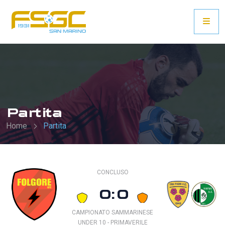
Partita
Home
Partita
CONCLUSO
0:0
CAMPIONATO SAMMARINESE
UNDER 10 - PRIMAVERILE