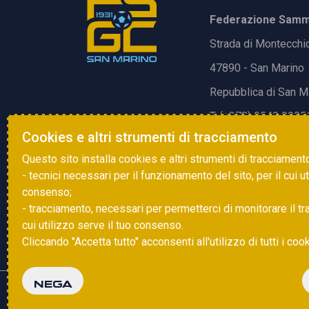
Federazione Samma
Strada di Montecchi
47890 - San Marino
Repubblica di San M
T. (+378) 0549 9905
Cookies e altri strumenti di tracciamento
E.
info@fsgc.sm
Questo sito installa cookies e altri strumenti di tracciament
- tecnici necessari per il funzionamento del sito, per il cui u
consenso;
- tracciamento, necessari per permetterci di monitorare il traff
cui utilizzo serve il tuo consenso.
Cliccando "Accetta tutto" acconsenti all'utilizzo di tutti i coo
NEGA
Copyright © 2025 FSGC. Tutti i diritti riservati