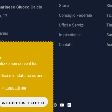
Storia
Sh
rinese Giuoco Calcio
Consiglio Federale
Ti
o, 17
Uffici e Servizi
Tit
arino
Impiantistica
Sa
15
Contatti
Acc
o:
tilizzo non serve il tuo
ico e le statistiche, per il
kie.
Leggi di più
ACCETTA TUTTO